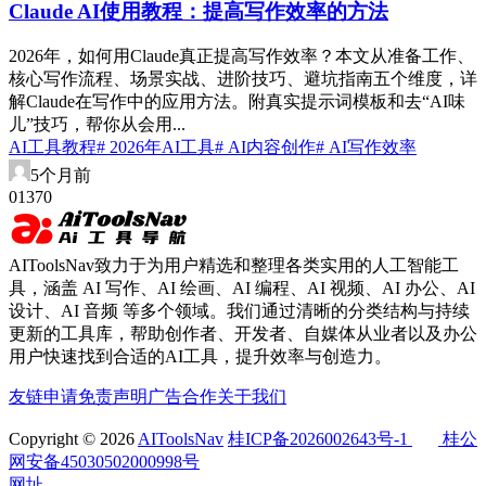
Claude AI使用教程：提高写作效率的方法
2026年，如何用Claude真正提高写作效率？本文从准备工作、
核心写作流程、场景实战、进阶技巧、避坑指南五个维度，详
解Claude在写作中的应用方法。附真实提示词模板和去“AI味
儿”技巧，帮你从会用...
AI工具教程
# 2026年AI工具
# AI内容创作
# AI写作效率
5个月前
0
137
0
AIToolsNav致力于为用户精选和整理各类实用的人工智能工
具，涵盖 AI 写作、AI 绘画、AI 编程、AI 视频、AI 办公、AI
设计、AI 音频 等多个领域。我们通过清晰的分类结构与持续
更新的工具库，帮助创作者、开发者、自媒体从业者以及办公
用户快速找到合适的AI工具，提升效率与创造力。
友链申请
免责声明
广告合作
关于我们
Copyright © 2026
AIToolsNav
桂ICP备2026002643号-1
桂公
网安备45030502000998号
网址