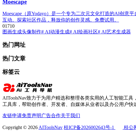
Moescape
Moescape（原Yodayo）是一个专为二次元文化打造的AI创意平台
互动。探索社区作品，释放你的创作灵感。免费试用。
0
171
0
图画生成
头像制作
# AI动漫生成
# AI绘画社区
# AI艺术生成器
热门网址
热门文章
标签云
AIToolsNav致力于为用户精选和整理各类实用的人工智能工具，
工具库，帮助创作者、开发者、自媒体从业者以及办公用户快速
友链申请
免责声明
广告合作
关于我们
Copyright © 2026
AIToolsNav
桂ICP备2026002643号-1
桂公网安