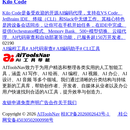
Kilo Code
Kilo Code是备受欢迎的开源AI编码代理，支持在VS Code、
JetBrains IDE、终端（CLI）和Slack中无缝工作。其核心特色
是跨设备会话同步，让你可在手机开始任务，在IDE中完成。
提供Orchestrator模式、Memory Bank、500+模型切换、云端代
理、AI代码审查和自动部署等功能，已服务超150万开发者。
0
219
0
AI编程工具
# AI代码审查
# AI编码助手
# CLI工具
AIToolsNav致力于为用户精选和整理各类实用的人工智能工
具，涵盖 AI 写作、AI 绘画、AI 编程、AI 视频、AI 办公、AI
设计、AI 音频 等多个领域。我们通过清晰的分类结构与持续
更新的工具库，帮助创作者、开发者、自媒体从业者以及办公
用户快速找到合适的AI工具，提升效率与创造力。
友链申请
免责声明
广告合作
关于我们
Copyright © 2026
AIToolsNav
桂ICP备2026002643号-1
桂公
网安备45030502000998号