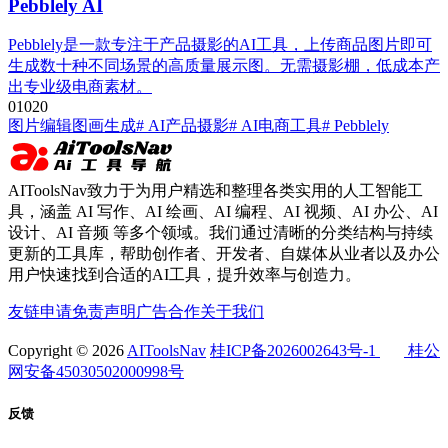
Pebblely AI
Pebblely是一款专注于产品摄影的AI工具，上传商品图片即可
生成数十种不同场景的高质量展示图。无需摄影棚，低成本产
出专业级电商素材。
0
102
0
图片编辑
图画生成
# AI产品摄影
# AI电商工具
# Pebblely
AIToolsNav致力于为用户精选和整理各类实用的人工智能工
具，涵盖 AI 写作、AI 绘画、AI 编程、AI 视频、AI 办公、AI
设计、AI 音频 等多个领域。我们通过清晰的分类结构与持续
更新的工具库，帮助创作者、开发者、自媒体从业者以及办公
用户快速找到合适的AI工具，提升效率与创造力。
友链申请
免责声明
广告合作
关于我们
Copyright © 2026
AIToolsNav
桂ICP备2026002643号-1
桂公
网安备45030502000998号
反馈