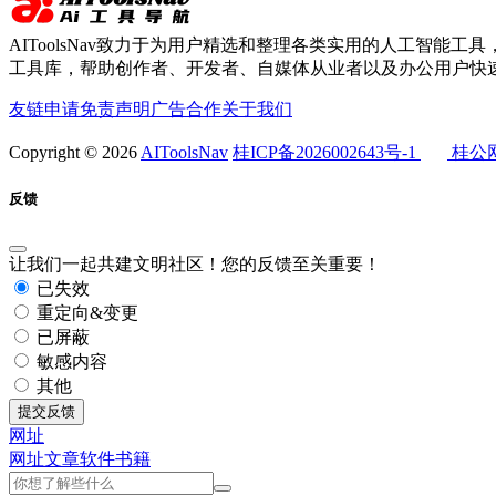
AIToolsNav致力于为用户精选和整理各类实用的人工智能工具，
工具库，帮助创作者、开发者、自媒体从业者以及办公用户快速
友链申请
免责声明
广告合作
关于我们
Copyright © 2026
AIToolsNav
桂ICP备2026002643号-1
桂公网安
反馈
让我们一起共建文明社区！您的反馈至关重要！
已失效
重定向&变更
已屏蔽
敏感内容
其他
提交反馈
网址
网址
文章
软件
书籍