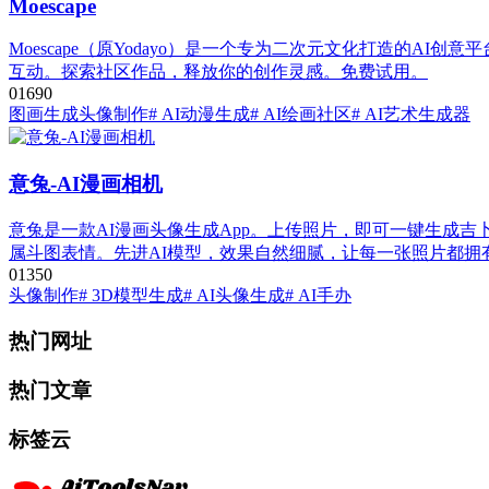
Moescape
Moescape（原Yodayo）是一个专为二次元文化打造的AI创意平台
互动。探索社区作品，释放你的创作灵感。免费试用。
0
169
0
图画生成
头像制作
# AI动漫生成
# AI绘画社区
# AI艺术生成器
意兔-AI漫画相机
意兔是一款AI漫画头像生成App。上传照片，即可一键生成
属斗图表情。先进AI模型，效果自然细腻，让每一张照片都拥
0
135
0
头像制作
# 3D模型生成
# AI头像生成
# AI手办
热门网址
热门文章
标签云