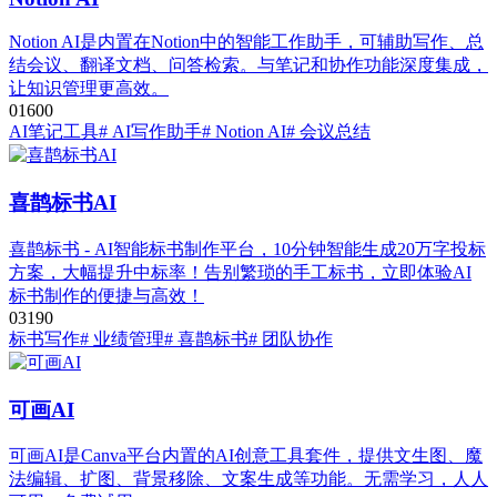
Notion AI是内置在Notion中的智能工作助手，可辅助写作、总
结会议、翻译文档、问答检索。与笔记和协作功能深度集成，
让知识管理更高效。
0
160
0
AI笔记工具
# AI写作助手
# Notion AI
# 会议总结
喜鹊标书AI
喜鹊标书 - AI智能标书制作平台，10分钟智能生成20万字投标
方案，大幅提升中标率！告别繁琐的手工标书，立即体验AI
标书制作的便捷与高效！
0
319
0
标书写作
# 业绩管理
# 喜鹊标书
# 团队协作
可画AI
可画AI是Canva平台内置的AI创意工具套件，提供文生图、魔
法编辑、扩图、背景移除、文案生成等功能。无需学习，人人