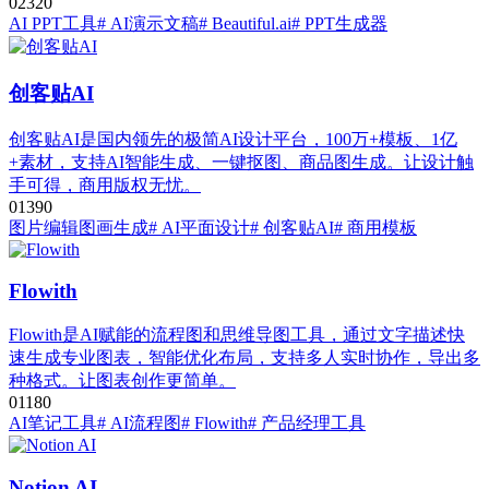
0
232
0
AI PPT工具
# AI演示文稿
# Beautiful.ai
# PPT生成器
创客贴AI
创客贴AI是国内领先的极简AI设计平台，100万+模板、1亿
+素材，支持AI智能生成、一键抠图、商品图生成。让设计触
手可得，商用版权无忧。
0
139
0
图片编辑
图画生成
# AI平面设计
# 创客贴AI
# 商用模板
Flowith
Flowith是AI赋能的流程图和思维导图工具，通过文字描述快
速生成专业图表，智能优化布局，支持多人实时协作，导出多
种格式。让图表创作更简单。
0
118
0
AI笔记工具
# AI流程图
# Flowith
# 产品经理工具
Notion AI