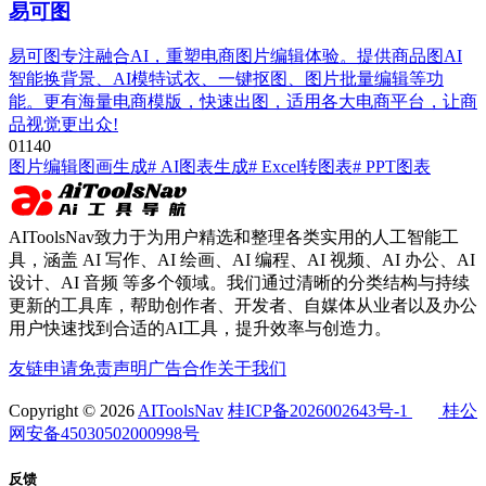
易可图
易可图专注融合AI，重塑电商图片编辑体验。提供商品图AI
智能换背景、AI模特试衣、一键抠图、图片批量编辑等功
能。更有海量电商模版，快速出图，适用各大电商平台，让商
品视觉更出众!
0
114
0
图片编辑
图画生成
# AI图表生成
# Excel转图表
# PPT图表
AIToolsNav致力于为用户精选和整理各类实用的人工智能工
具，涵盖 AI 写作、AI 绘画、AI 编程、AI 视频、AI 办公、AI
设计、AI 音频 等多个领域。我们通过清晰的分类结构与持续
更新的工具库，帮助创作者、开发者、自媒体从业者以及办公
用户快速找到合适的AI工具，提升效率与创造力。
友链申请
免责声明
广告合作
关于我们
Copyright © 2026
AIToolsNav
桂ICP备2026002643号-1
桂公
网安备45030502000998号
反馈