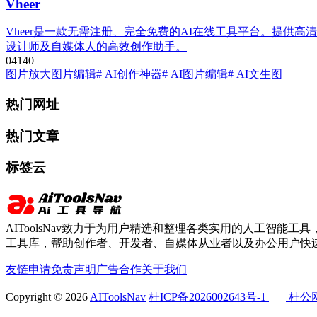
Vheer
Vheer是一款无需注册、完全免费的AI在线工具平台。提
设计师及自媒体人的高效创作助手。
0
414
0
图片放大
图片编辑
# AI创作神器
# AI图片编辑
# AI文生图
热门网址
热门文章
标签云
AIToolsNav致力于为用户精选和整理各类实用的人工智能工具，
工具库，帮助创作者、开发者、自媒体从业者以及办公用户快速
友链申请
免责声明
广告合作
关于我们
Copyright © 2026
AIToolsNav
桂ICP备2026002643号-1
桂公网安