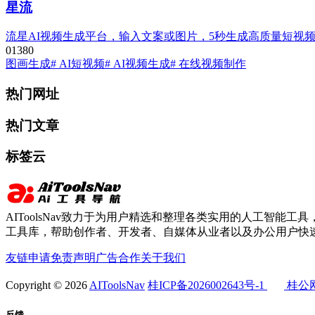
星流
流星AI视频生成平台，输入文案或图片，5秒生成高质量短视
0
138
0
图画生成
# AI短视频
# AI视频生成
# 在线视频制作
热门网址
热门文章
标签云
AIToolsNav致力于为用户精选和整理各类实用的人工智能工具，
工具库，帮助创作者、开发者、自媒体从业者以及办公用户快速
友链申请
免责声明
广告合作
关于我们
Copyright © 2026
AIToolsNav
桂ICP备2026002643号-1
桂公网安
反馈