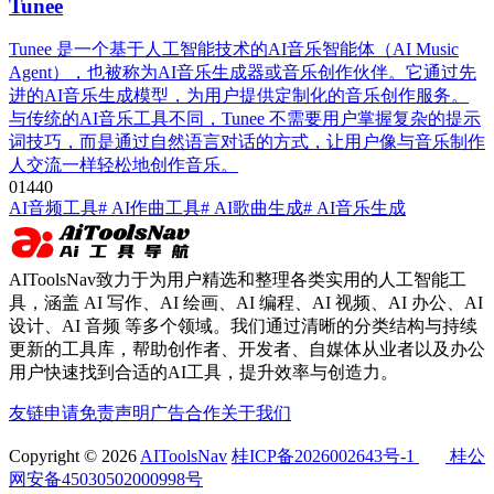
Tunee
Tunee 是一个基于人工智能技术的AI音乐智能体（AI Music
Agent），也被称为AI音乐生成器或音乐创作伙伴。它通过先
进的AI音乐生成模型，为用户提供定制化的音乐创作服务。
与传统的AI音乐工具不同，Tunee 不需要用户掌握复杂的提示
词技巧，而是通过自然语言对话的方式，让用户像与音乐制作
人交流一样轻松地创作音乐。
0
144
0
AI音频工具
# AI作曲工具
# AI歌曲生成
# AI音乐生成
AIToolsNav致力于为用户精选和整理各类实用的人工智能工
具，涵盖 AI 写作、AI 绘画、AI 编程、AI 视频、AI 办公、AI
设计、AI 音频 等多个领域。我们通过清晰的分类结构与持续
更新的工具库，帮助创作者、开发者、自媒体从业者以及办公
用户快速找到合适的AI工具，提升效率与创造力。
友链申请
免责声明
广告合作
关于我们
Copyright © 2026
AIToolsNav
桂ICP备2026002643号-1
桂公
网安备45030502000998号