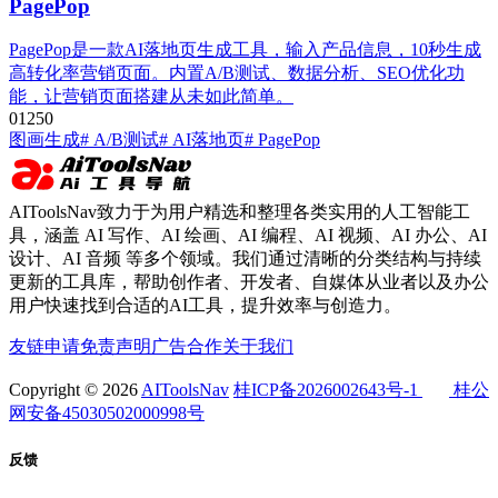
PagePop
PagePop是一款AI落地页生成工具，输入产品信息，10秒生成
高转化率营销页面。内置A/B测试、数据分析、SEO优化功
能，让营销页面搭建从未如此简单。
0
125
0
图画生成
# A/B测试
# AI落地页
# PagePop
AIToolsNav致力于为用户精选和整理各类实用的人工智能工
具，涵盖 AI 写作、AI 绘画、AI 编程、AI 视频、AI 办公、AI
设计、AI 音频 等多个领域。我们通过清晰的分类结构与持续
更新的工具库，帮助创作者、开发者、自媒体从业者以及办公
用户快速找到合适的AI工具，提升效率与创造力。
友链申请
免责声明
广告合作
关于我们
Copyright © 2026
AIToolsNav
桂ICP备2026002643号-1
桂公
网安备45030502000998号
反馈