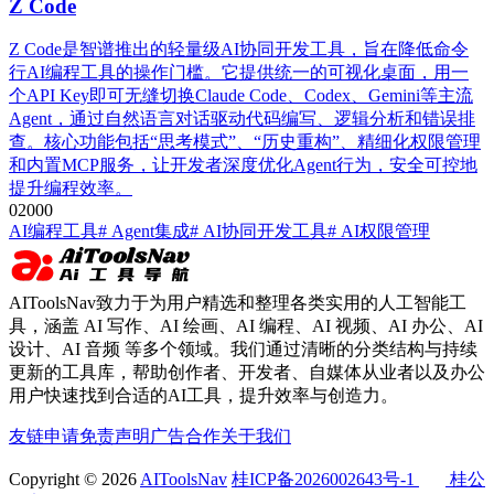
Z Code
Z Code是智谱推出的轻量级AI协同开发工具，旨在降低命令
行AI编程工具的操作门槛。它提供统一的可视化桌面，用一
个API Key即可无缝切换Claude Code、Codex、Gemini等主流
Agent，通过自然语言对话驱动代码编写、逻辑分析和错误排
查。核心功能包括“思考模式”、“历史重构”、精细化权限管理
和内置MCP服务，让开发者深度优化Agent行为，安全可控地
提升编程效率。
0
200
0
AI编程工具
# Agent集成
# AI协同开发工具
# AI权限管理
AIToolsNav致力于为用户精选和整理各类实用的人工智能工
具，涵盖 AI 写作、AI 绘画、AI 编程、AI 视频、AI 办公、AI
设计、AI 音频 等多个领域。我们通过清晰的分类结构与持续
更新的工具库，帮助创作者、开发者、自媒体从业者以及办公
用户快速找到合适的AI工具，提升效率与创造力。
友链申请
免责声明
广告合作
关于我们
Copyright © 2026
AIToolsNav
桂ICP备2026002643号-1
桂公