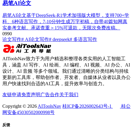
易笔AI论文
易笔AI论文基于DeepSeek-R1学术加强版大模型，支持700+学
科、6种语言写作，7-10分钟生成万字初稿，自带40篇知网真
实参考文献。承诺查重＞15%可退款，无限次免费改稿。
0
99
0
论文写作
# AI论文写作
# deepseek
# 多语言写作
AIToolsNav致力于为用户精选和整理各类实用的人工智能工
具，涵盖 AI 写作、AI 绘画、AI 编程、AI 视频、AI 办公、AI
设计、AI 音频 等多个领域。我们通过清晰的分类结构与持续
更新的工具库，帮助创作者、开发者、自媒体从业者以及办公
用户快速找到合适的AI工具，提升效率与创造力。
友链申请
免责声明
广告合作
关于我们
Copyright © 2026
AIToolsNav
桂ICP备2026002643号-1
桂公
网安备45030502000998号
反馈