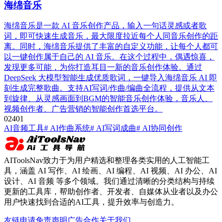
海绵音乐
海绵音乐是一款 AI 音乐创作产品，输入一句话灵感或者歌
词，即可快速生成音乐，最大限度拉近每个人同音乐创作的距
离。同时，海绵音乐提供了丰富的自定义功能，让每个人都可
以一键创作属于自己的 AI 音乐。在这个过程中，偶遇惊喜，
发现更多可能，为你打造耳目一新的音乐创作体验。通过
DeepSeek 大模型智能生成优质歌词，一键导入海绵音乐 AI 即
刻生成完整歌曲。支持AI写词/作曲/编曲全流程，提供从文本
到旋律、从灵感画面到BGM的智能音乐创作体验，音乐人、
视频创作者、广告营销的智能创作首选平台。
0
240
1
AI音频工具
# AI作曲系统
# AI写词成曲
# AI协同创作
AIToolsNav致力于为用户精选和整理各类实用的人工智能工
具，涵盖 AI 写作、AI 绘画、AI 编程、AI 视频、AI 办公、AI
设计、AI 音频 等多个领域。我们通过清晰的分类结构与持续
更新的工具库，帮助创作者、开发者、自媒体从业者以及办公
用户快速找到合适的AI工具，提升效率与创造力。
友链申请
免责声明
广告合作
关于我们