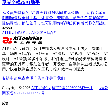
灵光全模态AI助手
蚂蚁灵光是你的 AI 聊天智能对话问答办公助手，写作文案画
图翻译编程全能工具。让复杂，变简单。灵光为你答疑解惑，
提供灵感，辅助创作，也可以和你畅聊任何你感兴趣的话题。
0
255
0
AI 聊天问答
# ai
# AIGC
# AI写作
AIToolsNav致力于为用户精选和整理各类实用的人工智能工
具，涵盖 AI 写作、AI 绘画、AI 编程、AI 视频、AI 办公、AI
设计、AI 音频 等多个领域。我们通过清晰的分类结构与持续
更新的工具库，帮助创作者、开发者、自媒体从业者以及办公
用户快速找到合适的AI工具，提升效率与创造力。
友链申请
免责声明
广告合作
关于我们
Copyright © 2026
AIToolsNav
桂ICP备2026002643号-1
桂公
网安备45030502000998号
反馈