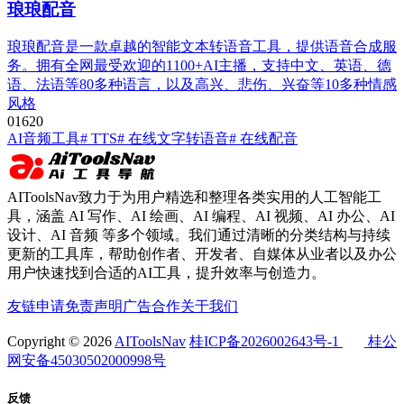
琅琅配音
琅琅配音是一款卓越的智能文本转语音工具，提供语音合成服
务。拥有全网最受欢迎的1100+AI主播，支持中文、英语、德
语、法语等80多种语言，以及高兴、悲伤、兴奋等10多种情感
风格
0
162
0
AI音频工具
# TTS
# 在线文字转语音
# 在线配音
AIToolsNav致力于为用户精选和整理各类实用的人工智能工
具，涵盖 AI 写作、AI 绘画、AI 编程、AI 视频、AI 办公、AI
设计、AI 音频 等多个领域。我们通过清晰的分类结构与持续
更新的工具库，帮助创作者、开发者、自媒体从业者以及办公
用户快速找到合适的AI工具，提升效率与创造力。
友链申请
免责声明
广告合作
关于我们
Copyright © 2026
AIToolsNav
桂ICP备2026002643号-1
桂公
网安备45030502000998号
反馈