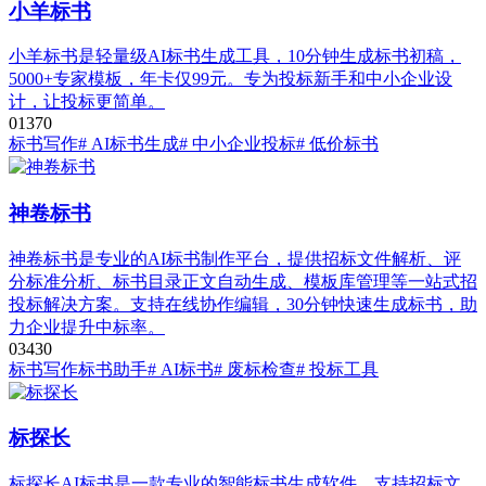
小羊标书
小羊标书是轻量级AI标书生成工具，10分钟生成标书初稿，
5000+专家模板，年卡仅99元。专为投标新手和中小企业设
计，让投标更简单。
0
137
0
标书写作
# AI标书生成
# 中小企业投标
# 低价标书
神卷标书
神卷标书是专业的AI标书制作平台，提供招标文件解析、评
分标准分析、标书目录正文自动生成、模板库管理等一站式招
投标解决方案。支持在线协作编辑，30分钟快速生成标书，助
力企业提升中标率。
0
343
0
标书写作
标书助手
# AI标书
# 废标检查
# 投标工具
标探长
标探长AI标书是一款专业的智能标书生成软件，支持招标文