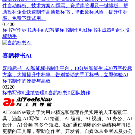
件自动解析、技术方案AI撰写、资质库管理及一键排版。帮
助投标企业快速制作高质量标书，降低废标风险，提升中标
率。免费下载试用。
0
140
0
标书写作
标书助手
# AI智能标书制作
# AI标书生成器
# 企业投
标助手
喜鹊标书AI
喜鹊标书 - AI智能标书制作平台，10分钟智能生成20万字投标
方案，大幅提升中标率！告别繁琐的手工标书，立即体验AI
标书制作的便捷与高效！
0
322
0
标书写作
# 业绩管理
# 喜鹊标书
# 团队协作
AIToolsNav致力于为用户精选和整理各类实用的人工智能工
具，涵盖 AI 写作、AI 绘画、AI 编程、AI 视频、AI 办公、AI
设计、AI 音频 等多个领域。我们通过清晰的分类结构与持续
更新的工具库，帮助创作者、开发者、自媒体从业者以及办公