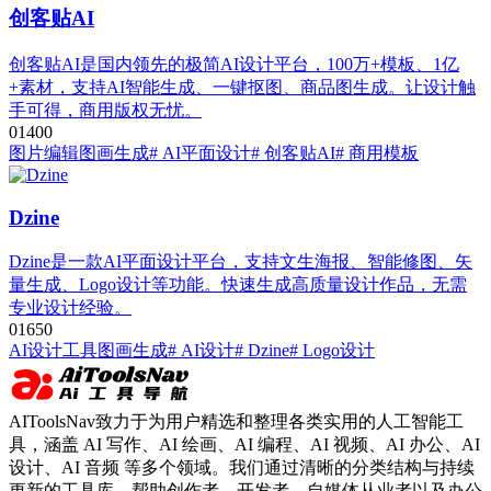
创客贴AI
创客贴AI是国内领先的极简AI设计平台，100万+模板、1亿
+素材，支持AI智能生成、一键抠图、商品图生成。让设计触
手可得，商用版权无忧。
0
140
0
图片编辑
图画生成
# AI平面设计
# 创客贴AI
# 商用模板
Dzine
Dzine是一款AI平面设计平台，支持文生海报、智能修图、矢
量生成、Logo设计等功能。快速生成高质量设计作品，无需
专业设计经验。
0
165
0
AI设计工具
图画生成
# AI设计
# Dzine
# Logo设计
AIToolsNav致力于为用户精选和整理各类实用的人工智能工
具，涵盖 AI 写作、AI 绘画、AI 编程、AI 视频、AI 办公、AI
设计、AI 音频 等多个领域。我们通过清晰的分类结构与持续
更新的工具库，帮助创作者、开发者、自媒体从业者以及办公