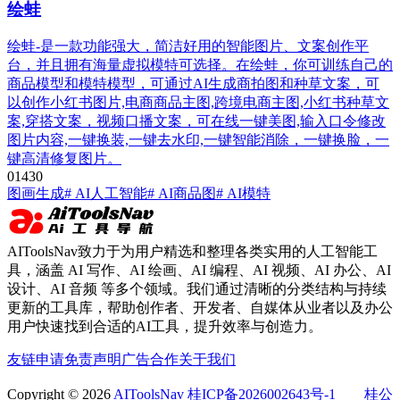
绘蛙
绘蛙-是一款功能强大，简洁好用的智能图片、文案创作平
台，并且拥有海量虚拟模特可选择。在绘蛙，你可训练自己的
商品模型和模特模型，可通过AI生成商拍图和种草文案，可
以创作小红书图片,电商商品主图,跨境电商主图,小红书种草文
案,穿搭文案，视频口播文案，可在线一键美图,输入口令修改
图片内容,一键换装,一键去水印,一键智能消除，一键换脸，一
键高清修复图片。
0
143
0
图画生成
# AI人工智能
# AI商品图
# AI模特
AIToolsNav致力于为用户精选和整理各类实用的人工智能工
具，涵盖 AI 写作、AI 绘画、AI 编程、AI 视频、AI 办公、AI
设计、AI 音频 等多个领域。我们通过清晰的分类结构与持续
更新的工具库，帮助创作者、开发者、自媒体从业者以及办公
用户快速找到合适的AI工具，提升效率与创造力。
友链申请
免责声明
广告合作
关于我们
Copyright © 2026
AIToolsNav
桂ICP备2026002643号-1
桂公