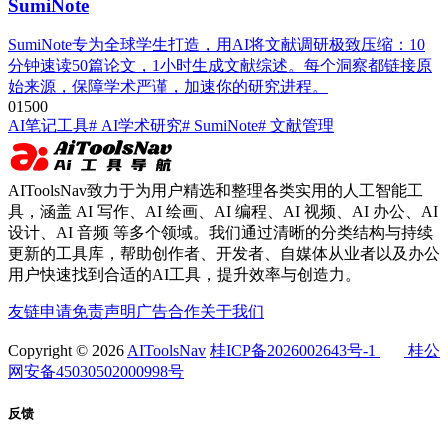
SumiNote
SumiNote专为全球学生打造，用AI将文献调研极致压缩：10
分钟速读50篇论文，1小时生成文献综述。每个洞察都链接原
始来源，保障学术严谨，加速你的研究进程。
0
150
0
AI笔记工具
# AI学术研究
# SumiNote
# 文献管理
AIToolsNav致力于为用户精选和整理各类实用的人工智能工
具，涵盖 AI 写作、AI 绘画、AI 编程、AI 视频、AI 办公、AI
设计、AI 音频 等多个领域。我们通过清晰的分类结构与持续
更新的工具库，帮助创作者、开发者、自媒体从业者以及办公
用户快速找到合适的AI工具，提升效率与创造力。
友链申请
免责声明
广告合作
关于我们
Copyright © 2026
AIToolsNav
桂ICP备2026002643号-1
桂公
网安备45030502000998号
反馈