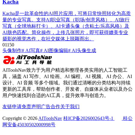
Kacha
Kacha是一款革命性的AI照片应用，可将日常快照转化为高质
量的专业写真。支持AI职业写真（职场/创意风格）、AI旅行
写真（全球地标打卡）、AI卡通头像（含粘土/乐高风格）及
AI肤色匹配。简化操作，上传几张照片，即可获得媲美专业
摄影的视觉杰作，在社交媒体上脱颖而出。
0
115
0
头像制作
# AI写真
# AI图像编辑
# AI头像生成
AIToolsNav致力于为用户精选和整理各类实用的人工智能工
具，涵盖 AI 写作、AI 绘画、AI 编程、AI 视频、AI 办公、AI
设计、AI 音频 等多个领域。我们通过清晰的分类结构与持续
更新的工具库，帮助创作者、开发者、自媒体从业者以及办公
用户快速找到合适的AI工具，提升效率与创造力。
友链申请
免责声明
广告合作
关于我们
Copyright © 2026
AIToolsNav
桂ICP备2026002643号-1
桂公
网安备45030502000998号