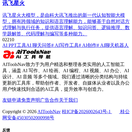
讯飞星火
讯飞星火大模型，是由科大讯飞推出的新一代认知智能大模
型，拥有跨领域的知识和语言理解能力，能够基于自然对话方
式理解与执行任务，提供语言理解、知识问答、逻辑推理、数
学题解答、代码理解与编写等多种能力。
0
221
0
AI PPT工具
AI 聊天问答
# AI写作工具
# AI创作
# AI聊天机器人
AIToolsNav致力于为用户精选和整理各类实用的人工智能工
具，涵盖 AI 写作、AI 绘画、AI 编程、AI 视频、AI 办公、AI
设计、AI 音频 等多个领域。我们通过清晰的分类结构与持续
更新的工具库，帮助创作者、开发者、自媒体从业者以及办公
用户快速找到合适的AI工具，提升效率与创造力。
友链申请
免责声明
广告合作
关于我们
Copyright © 2026
AIToolsNav
桂ICP备2026002643号-1
桂公
网安备45030502000998号
反馈