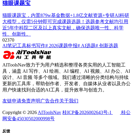
猫眼课题宝
猫眼课题宝，内置879w基金数据+1.8亿文献资源+专研AI科研
大模型，仅需5分钟即可完成课题选题！选题参考文献均引用
近5年中科院二区及以上真实文献，确保选题唯一性、科学
性、创新性。
0
237
0
AI笔记工具
标书写作
# 2026课题申报
# AI选题
# 创新选题
AIToolsNav致力于为用户精选和整理各类实用的人工智能工
具，涵盖 AI 写作、AI 绘画、AI 编程、AI 视频、AI 办公、AI
设计、AI 音频 等多个领域。我们通过清晰的分类结构与持续
更新的工具库，帮助创作者、开发者、自媒体从业者以及办公
用户快速找到合适的AI工具，提升效率与创造力。
友链申请
免责声明
广告合作
关于我们
Copyright © 2026
AIToolsNav
桂ICP备2026002643号-1
桂公
网安备45030502000998号
反馈