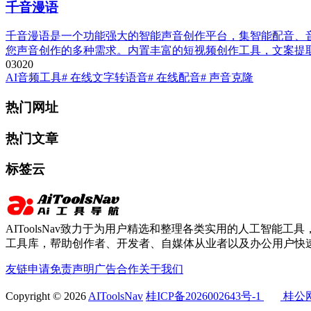
千音漫语
千音漫语是一个功能强大的智能声音创作平台，集智能配音、音
您声音创作的多种需求。内置丰富的短视频创作工具，文案提
0
302
0
AI音频工具
# 在线文字转语音
# 在线配音
# 声音克隆
热门网址
热门文章
标签云
AIToolsNav致力于为用户精选和整理各类实用的人工智能工具，
工具库，帮助创作者、开发者、自媒体从业者以及办公用户快速
友链申请
免责声明
广告合作
关于我们
Copyright © 2026
AIToolsNav
桂ICP备2026002643号-1
桂公网安