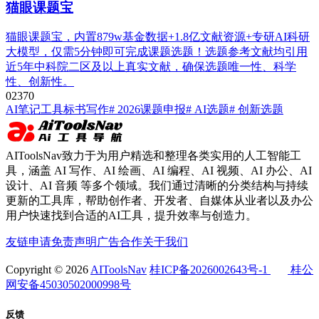
猫眼课题宝
猫眼课题宝，内置879w基金数据+1.8亿文献资源+专研AI科研
大模型，仅需5分钟即可完成课题选题！选题参考文献均引用
近5年中科院二区及以上真实文献，确保选题唯一性、科学
性、创新性。
0
237
0
AI笔记工具
标书写作
# 2026课题申报
# AI选题
# 创新选题
AIToolsNav致力于为用户精选和整理各类实用的人工智能工
具，涵盖 AI 写作、AI 绘画、AI 编程、AI 视频、AI 办公、AI
设计、AI 音频 等多个领域。我们通过清晰的分类结构与持续
更新的工具库，帮助创作者、开发者、自媒体从业者以及办公
用户快速找到合适的AI工具，提升效率与创造力。
友链申请
免责声明
广告合作
关于我们
Copyright © 2026
AIToolsNav
桂ICP备2026002643号-1
桂公
网安备45030502000998号
反馈