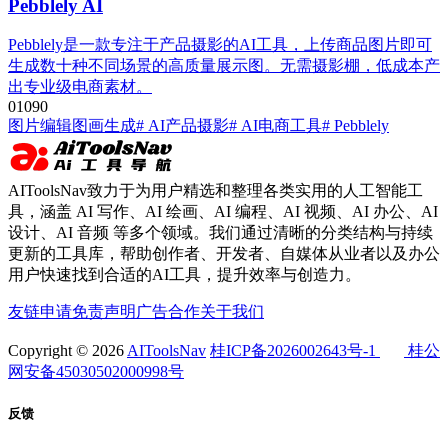
Pebblely AI
Pebblely是一款专注于产品摄影的AI工具，上传商品图片即可
生成数十种不同场景的高质量展示图。无需摄影棚，低成本产
出专业级电商素材。
0
109
0
图片编辑
图画生成
# AI产品摄影
# AI电商工具
# Pebblely
AIToolsNav致力于为用户精选和整理各类实用的人工智能工
具，涵盖 AI 写作、AI 绘画、AI 编程、AI 视频、AI 办公、AI
设计、AI 音频 等多个领域。我们通过清晰的分类结构与持续
更新的工具库，帮助创作者、开发者、自媒体从业者以及办公
用户快速找到合适的AI工具，提升效率与创造力。
友链申请
免责声明
广告合作
关于我们
Copyright © 2026
AIToolsNav
桂ICP备2026002643号-1
桂公
网安备45030502000998号
反馈