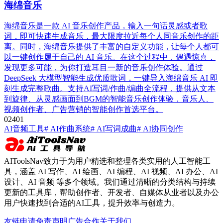
海绵音乐
海绵音乐是一款 AI 音乐创作产品，输入一句话灵感或者歌
词，即可快速生成音乐，最大限度拉近每个人同音乐创作的距
离。同时，海绵音乐提供了丰富的自定义功能，让每个人都可
以一键创作属于自己的 AI 音乐。在这个过程中，偶遇惊喜，
发现更多可能，为你打造耳目一新的音乐创作体验。通过
DeepSeek 大模型智能生成优质歌词，一键导入海绵音乐 AI 即
刻生成完整歌曲。支持AI写词/作曲/编曲全流程，提供从文本
到旋律、从灵感画面到BGM的智能音乐创作体验，音乐人、
视频创作者、广告营销的智能创作首选平台。
0
240
1
AI音频工具
# AI作曲系统
# AI写词成曲
# AI协同创作
AIToolsNav致力于为用户精选和整理各类实用的人工智能工
具，涵盖 AI 写作、AI 绘画、AI 编程、AI 视频、AI 办公、AI
设计、AI 音频 等多个领域。我们通过清晰的分类结构与持续
更新的工具库，帮助创作者、开发者、自媒体从业者以及办公
用户快速找到合适的AI工具，提升效率与创造力。
友链申请
免责声明
广告合作
关于我们