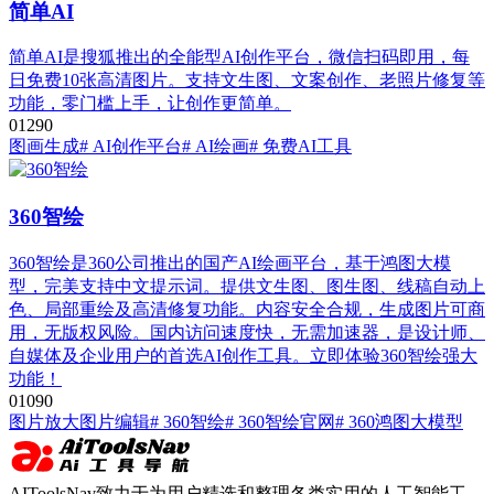
简单AI
简单AI是搜狐推出的全能型AI创作平台，微信扫码即用，每
日免费10张高清图片。支持文生图、文案创作、老照片修复等
功能，零门槛上手，让创作更简单。
0
129
0
图画生成
# AI创作平台
# AI绘画
# 免费AI工具
360智绘
360智绘是360公司推出的国产AI绘画平台，基于鸿图大模
型，完美支持中文提示词。提供文生图、图生图、线稿自动上
色、局部重绘及高清修复功能。内容安全合规，生成图片可商
用，无版权风险。国内访问速度快，无需加速器，是设计师、
自媒体及企业用户的首选AI创作工具。立即体验360智绘强大
功能！
0
109
0
图片放大
图片编辑
# 360智绘
# 360智绘官网
# 360鸿图大模型
AIToolsNav致力于为用户精选和整理各类实用的人工智能工