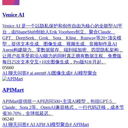
Venice AI
Venice AI 是一个以隐私保护和创作自由为核心的全能型AI平
台，由ShapeShift创始人Erik Voorhees创立。聚合Claude、
GPT、DeepSeek、Grok、Sora、Kling、Runway等20+顶尖模
型，提供文本生成、图像生成、视频生成、音频制作及AI
Agent构建能力。零数据留存、端到端加密、四层隐私架构，
让用户在享受前沿AI能力的同时真正拥有数据主权。免费版
每日25次文本交互+10次图像生成，Pro版$18/月起。
0
566
0
AI 聊天问答
# ai agent
# AI图像生成
# AI模型聚合
APIMart
APIMart提供统一API访问500+主流AI模型，包括GPT-5、
Claude、Sora 2等。OpenAI兼容格式，一行代码迁移，成本节
省30-70%，全球低延迟。
0
624
0
AI 聊天问答
# AI API
# AI模型聚合
# APIMart