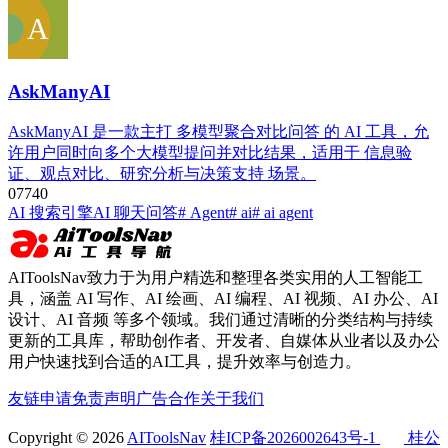
AskManyAI
AskManyAI 是一款主打 多模型聚合对比问答 的 AI 工具，允
许用户同时向多个大模型提问并对比结果，适用于 信息验
证、观点对比、研究分析与决策支持 场景。
0
774
0
AI 搜索引擎
AI 聊天问答
# Agent
# ai
# ai agent
AIToolsNav致力于为用户精选和整理各类实用的人工智能工
具，涵盖 AI 写作、AI 绘画、AI 编程、AI 视频、AI 办公、AI
设计、AI 音频 等多个领域。我们通过清晰的分类结构与持续
更新的工具库，帮助创作者、开发者、自媒体从业者以及办公
用户快速找到合适的AI工具，提升效率与创造力。
友链申请
免责声明
广告合作
关于我们
Copyright © 2026
AIToolsNav
桂ICP备2026002643号-1
桂公