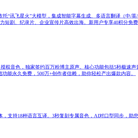
托“讯飞星火”大模型，集成智能字幕生成、多语言翻译（中/英/
助力短剧、纪录片、企业宣传片高效出海。新用户专享40积分免
真人授权音色，独家签约百万粉博主原声。核心功能包括5秒极速
功能永久免费，500万+创作者信赖，助你轻松产出爆款内容。
于一体，支持18种语言互译。3秒复刻专属音色，AI对口型同步，助