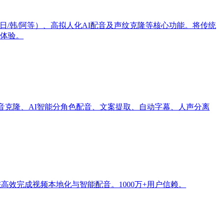
日/韩/阿等）、高拟人化AI配音及声纹克隆等核心功能。将传统
费体验。
声音克隆、AI智能分角色配音、文案提取、自动字幕、人声分离
您高效完成视频本地化与智能配音。1000万+用户信赖。