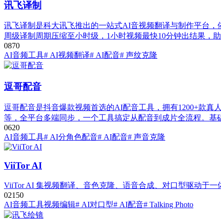
讯飞译制
讯飞译制是科大讯飞推出的一站式AI音视频翻译与制作平台，依
周级译制周期压缩至小时级，1小时视频最快10分钟出结果，
0
87
0
AI音频工具
# AI视频翻译
# AI配音
# 声纹克隆
逗哥配音
逗哥配音是抖音爆款视频首选的AI配音工具，拥有1200+款
等，全平台多端同步，一个工具搞定从配音到成片全流程。基础
0
62
0
AI音频工具
# AI分角色配音
# AI配音
# 声音克隆
ViiTor AI
ViiTor AI 集视频翻译、音色克隆、语音合成、对口型驱动
0
215
0
AI音频工具
视频编辑
# AI对口型
# AI配音
# Talking Photo