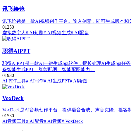
讯飞绘镜
讯飞绘镜是一款AI视频创作平台。输入创意，即可生成脚本
0
125
0
虚拟数字人
# AI短剧
# AI视频生成
# AI配音
职得AIPPT
职得AIPPT是一款AI一键生成ppt软件，擅长处理AI生成pp
备智能生成PPT、智能配图、智能配图能力。
0
193
0
AI PPT工具
# AI写作
# AI生成PPT
# AI绘图
VoxDeck
VoxDeck是AI音频创作平台，提供语音合成、声音克隆、
0
153
0
AI音频工具
# AI配音
# AI音频
# VoxDeck