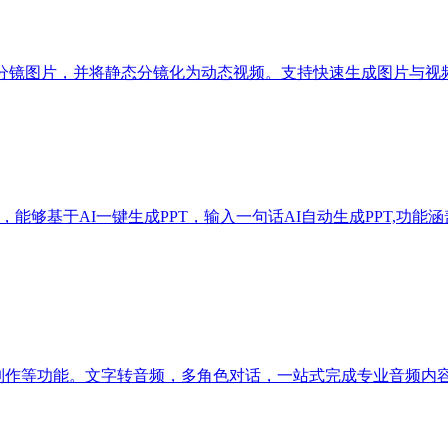
和分镜图片，并将静态分镜化为动态视频。支持快速生成图片与视
t任务，能够基于AI一键生成PPT，输入一句话AI自动生成PPT,功
播客制作等功能。文字转音频，多角色对话，一站式完成专业音频内