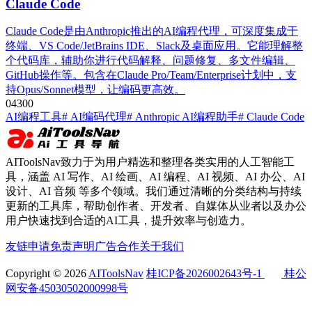
Claude Code
Claude Code是由Anthropic推出的AI编程代理，可深度集成于
终端、VS Code/JetBrains IDE、Slack及桌面应用。它能理解整
个代码库，辅助你进行代码解释、问题修复、多文件编辑、
GitHub操作等。包含在Claude Pro/Team/Enterprise计划中，支
持Opus/Sonnet模型，让编码更高效。
0
430
0
AI编程工具
# AI编码代理
# Anthropic AI编程助手
# Claude Code
AIToolsNav致力于为用户精选和整理各类实用的人工智能工
具，涵盖 AI 写作、AI 绘画、AI 编程、AI 视频、AI 办公、AI
设计、AI 音频 等多个领域。我们通过清晰的分类结构与持续
更新的工具库，帮助创作者、开发者、自媒体从业者以及办公
用户快速找到合适的AI工具，提升效率与创造力。
友链申请
免责声明
广告合作
关于我们
Copyright © 2026
AIToolsNav
桂ICP备2026002643号-1
桂公
网安备45030502000998号