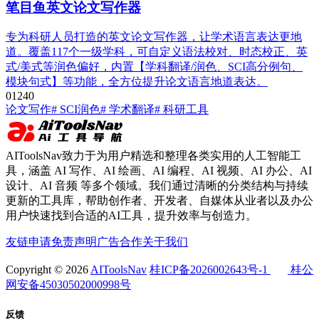
笔目鱼英文论文写作器
专为科研人员打造的英文论文写作器，让学术语言表达更地
道。覆盖117个一级学科，可自定义语法校对、时态校正、英
式/美式等润色偏好，内置【学科翻译/润色、SCI高分例句、
模块句式】等功能，全方位提升论文语言地道表达。
0
124
0
论文写作
# SCI润色
# 学术翻译
# 科研工具
AIToolsNav致力于为用户精选和整理各类实用的人工智能工
具，涵盖 AI 写作、AI 绘画、AI 编程、AI 视频、AI 办公、AI
设计、AI 音频 等多个领域。我们通过清晰的分类结构与持续
更新的工具库，帮助创作者、开发者、自媒体从业者以及办公
用户快速找到合适的AI工具，提升效率与创造力。
友链申请
免责声明
广告合作
关于我们
Copyright © 2026
AIToolsNav
桂ICP备2026002643号-1
桂公
网安备45030502000998号
反馈