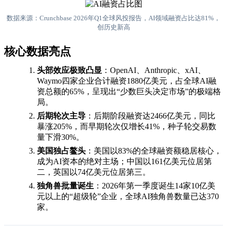
数据来源：Crunchbase 2026年Q1全球风投报告，AI领域融资占比达81%，
创历史新高
核心数据亮点
头部效应极致凸显
：OpenAI、Anthropic、xAI、
Waymo四家企业合计融资1880亿美元，占全球AI融
资总额的65%，呈现出“少数巨头决定市场”的极端格
局。
后期轮次主导
：后期阶段融资达2466亿美元，同比
暴涨205%，而早期轮次仅增长41%，种子轮交易数
量下滑30%。
美国独占鳌头
：美国以83%的全球融资额稳居核心，
成为AI资本的绝对主场；中国以161亿美元位居第
二，英国以74亿美元位居第三。
独角兽批量诞生
：2026年第一季度诞生14家10亿美
元以上的“超级轮”企业，全球AI独角兽数量已达370
家。