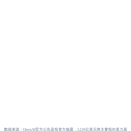
数据来源：OpenAI官方公告及投资方披露，1220亿美元将主要投向算力基