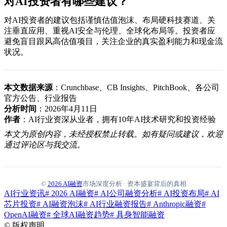
对AI投资者有哪些建议？
对AI投资者的建议包括谨慎估值泡沫、布局硬科技赛道、关
注垂直应用、重视AI安全与伦理、全球化布局等。投资者应
避免盲目跟风高估值项目，关注企业的真实盈利能力和现金流
状况。
本文数据来源
：Crunchbase、CB Insights、PitchBook、各公司
官方公告、行业报告
分析时间
：2026年4月11日
作者
：AI行业资深从业者，拥有10年AI技术研究和投资经验
本文为原创内容，未经授权禁止转载。如有疑问或建议，欢迎
通过评论区与我交流。
©
2026 AI融资
市场深度分析 · 资本盛宴背后的真相
AI行业资讯
# 2026 AI融资
# AI公司融资分析
# AI投资布局
# AI
芯片投资
# AI融资泡沫
# AI行业融资报告
# Anthropic融资
#
OpenAI融资
# 全球AI融资趋势
# 具身智能融资
©
版权声明