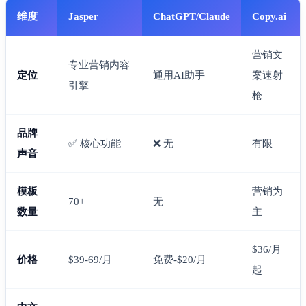
维度
Jasper
ChatGPT/Claude
Copy.ai
营销文
专业营销内容
定位
通用AI助手
案速射
引擎
枪
品牌
✅ 核心功能
❌ 无
有限
声音
模板
营销为
70+
无
数量
主
$36/月
价格
$39-69/月
免费-$20/月
起