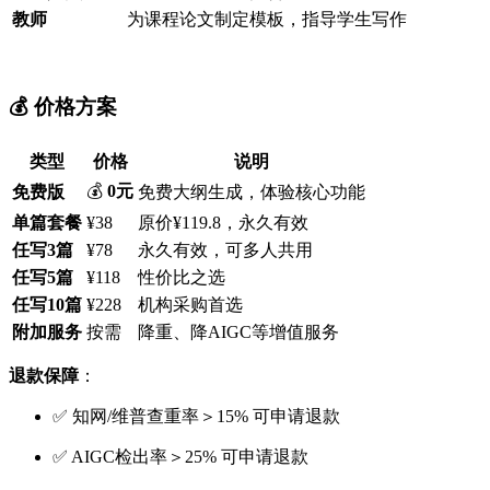
教师
为课程论文制定模板，指导学生写作
💰 价格方案
类型
价格
说明
💰
0元
免费版
免费大纲生成，体验核心功能
单篇套餐
¥38
原价¥119.8，永久有效
任写3篇
¥78
永久有效，可多人共用
任写5篇
¥118
性价比之选
任写10篇
¥228
机构采购首选
附加服务
按需
降重、降AIGC等增值服务
退款保障
：
✅ 知网/维普查重率＞15% 可申请退款
✅ AIGC检出率＞25% 可申请退款