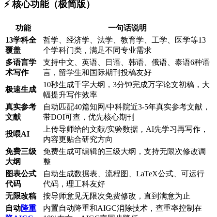
⚡️ 核心功能（极简版）
功能
一句话说明
13学科全
哲学、经济学、法学、教育学、工学、医学等13
覆盖
个学科门类，满足不同专业需求
多语言学
支持中文、英语、日语、韩语、俄语、泰语6种语
术写作
言，留学生和国际期刊投稿友好
10秒生成千字大纲，3分钟完成万字论文初稿，大
极速生成
幅提升写作效率
真实参考
自动匹配40篇知网/中科院近3-5年真实参考文献，
文献
带DOI可查，优先核心期刊
上传导师给的文献/实验数据，AI先学习再写作，
投喂AI
内容更贴合研究方向
免费三级
免费生成可编辑的三级大纲，支持无限次修改调
大纲
整
图表公式
自动生成数据表、流程图、LaTeX公式、可运行
代码
代码，理工科友好
无限改稿
按导师意见无限次免费修改，直到满意为止
自动
降重
内置自动降重和AIGC消除技术，查重率控制在