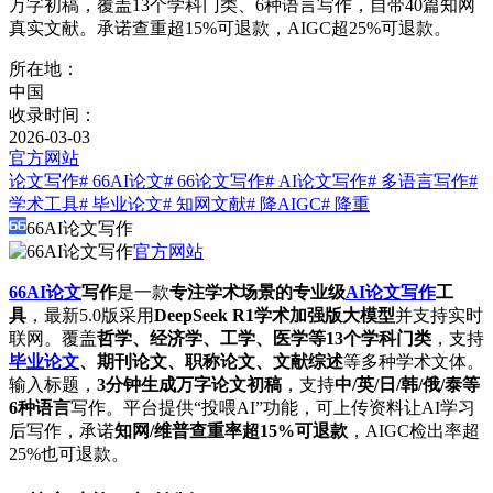
万字初稿，覆盖13个学科门类、6种语言写作，自带40篇知网
真实文献。承诺查重超15%可退款，AIGC超25%可退款。
所在地：
中国
收录时间：
2026-03-03
官方网站
论文写作
# 66AI论文
# 66论文写作
# AI论文写作
# 多语言写作
#
学术工具
# 毕业论文
# 知网文献
# 降AIGC
# 降重
66AI论文写作
官方网站
66AI论文
写作
是一款
专注学术场景的专业级
AI论文写作
工
具
，最新5.0版采用
DeepSeek R1学术加强版大模型
并支持实时
联网。覆盖
哲学、经济学、工学、医学等13个学科门类
，支持
毕业论文
、期刊论文、职称论文、文献综述
等多种学术文体。
输入标题，
3分钟生成万字论文初稿
，支持
中/英/日/韩/俄/泰等
6种语言
写作。平台提供“投喂AI”功能，可上传资料让AI学习
后写作，承诺
知网/维普查重率超15%可退款
，AIGC检出率超
25%也可退款。