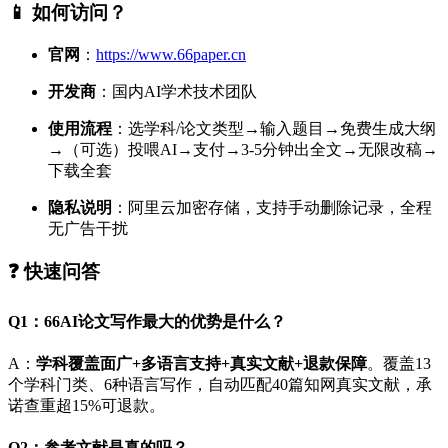
📱 如何访问？
官网
：
https://www.66paper.cn
开发商
：国内AI学术技术团队
使用流程
：选学科/论文类型→输入题目→免费生成大纲
→（可选）投喂AI→支付→3-5分钟出全文→无限改稿→
下载全套
隐私说明
：阿里云加密存储，支持手动删除记录，全程
无广告干扰
❓ 快速问答
Q1：66AI论文写作最大的优势是什么？
A：
学科覆盖面广+多语言支持+真实文献+退款保障
。覆盖13
个学科门类、6种语言写作，自动匹配40篇知网真实文献，承
诺查重超15%可退款。
Q2：参考文献是真的吗？