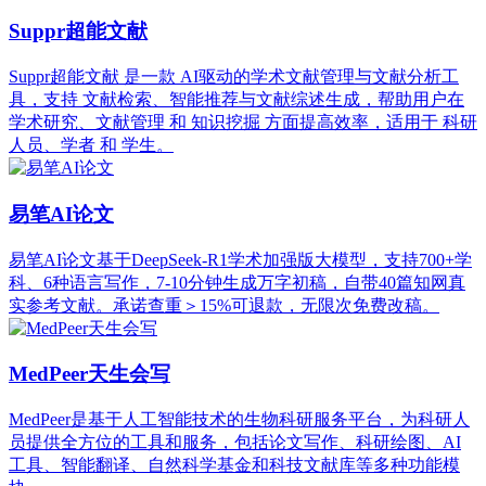
Suppr超能文献
Suppr超能文献 是一款 AI驱动的学术文献管理与文献分析工
具，支持 文献检索、智能推荐与文献综述生成，帮助用户在
学术研究、文献管理 和 知识挖掘 方面提高效率，适用于 科研
人员、学者 和 学生。
易笔AI论文
易笔AI论文基于DeepSeek-R1学术加强版大模型，支持700+学
科、6种语言写作，7-10分钟生成万字初稿，自带40篇知网真
实参考文献。承诺查重＞15%可退款，无限次免费改稿。
MedPeer天生会写
MedPeer是基于人工智能技术的生物科研服务平台，为科研人
员提供全方位的工具和服务，包括论文写作、科研绘图、AI
工具、智能翻译、自然科学基金和科技文献库等多种功能模