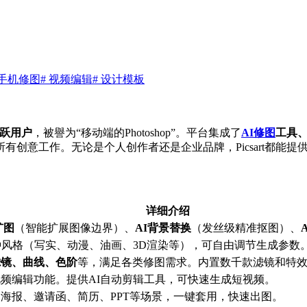
 手机修图
# 视频编辑
# 设计模板
活跃用户
，被譽为“移动端的Photoshop”。平台集成了
AI修图
工具
创意工作。无论是个人创作者还是企业品牌，Picsart都能提
详细介绍
扩图
（智能扩展图像边界）、
AI背景替换
（发丝级精准抠图）、
种风格（写实、动漫、油画、3D渲染等），可自由调节生成参数
滤镜、曲线、色阶
等，满足各类修图需求。内置数千款滤镜和特
频编辑功能。提供AI自动剪辑工具，可快速生成短视频。
海报、邀请函、简历、PPT等场景，一键套用，快速出图。