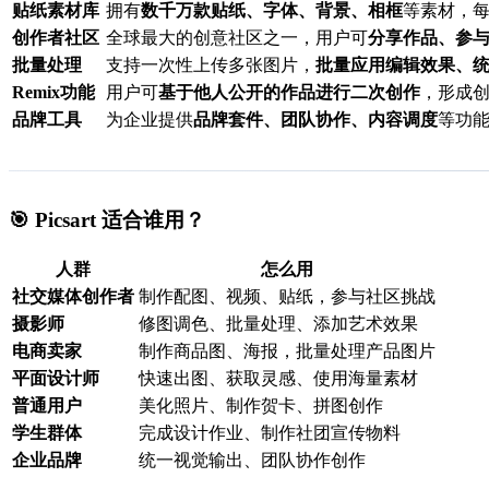
贴纸素材库
拥有
数千万款贴纸、字体、背景、相框
等素材，
创作者社区
全球最大的创意社区之一，用户可
分享作品、参
批量处理
支持一次性上传多张图片，
批量应用编辑效果、
Remix功能
用户可
基于他人公开的作品进行二次创作
，形成
品牌工具
为企业提供
品牌套件、团队协作、内容调度
等功
🎯 Picsart 适合谁用？
人群
怎么用
社交媒体创作者
制作配图、视频、贴纸，参与社区挑战
摄影师
修图调色、批量处理、添加艺术效果
电商卖家
制作商品图、海报，批量处理产品图片
平面设计师
快速出图、获取灵感、使用海量素材
普通用户
美化照片、制作贺卡、拼图创作
学生群体
完成设计作业、制作社团宣传物料
企业品牌
统一视觉输出、团队协作创作