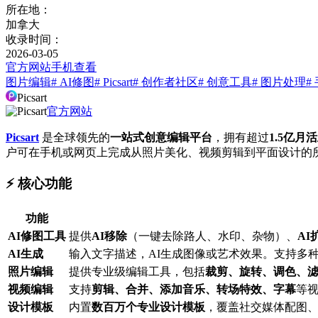
所在地：
加拿大
收录时间：
2026-03-05
官方网站
手机查看
图片编辑
# AI修图
# Picsart
# 创作者社区
# 创意工具
# 图片处理
#
Picsart
官方网站
Picsart
是全球领先的
一站式创意编辑平台
，拥有超过
1.5亿月
户可在手机或网页上完成从照片美化、视频剪辑到平面设计的所有
⚡️ 核心功能
功能
AI修图工具
提供
AI移除
（一键去除路人、水印、杂物）、
AI
AI生成
输入文字描述，AI生成图像或艺术效果。支持多
照片编辑
提供专业级编辑工具，包括
裁剪、旋转、调色、
视频编辑
支持
剪辑、合并、添加音乐、转场特效、字幕
等视
设计模板
内置
数百万个专业设计模板
，覆盖社交媒体配图、