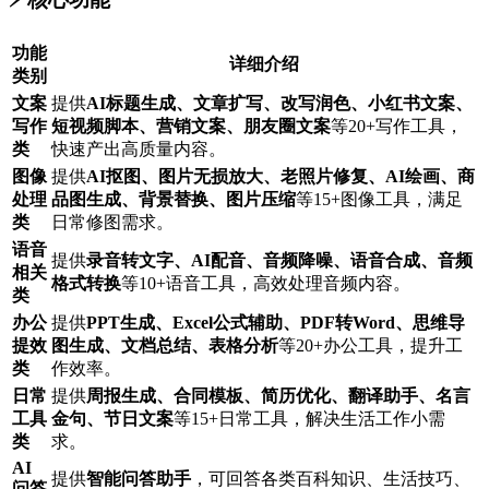
功能
详细介绍
类别
文案
提供
AI标题生成、文章扩写、改写润色、小红书文案、
写作
短视频脚本、营销文案、朋友圈文案
等20+写作工具，
类
快速产出高质量内容。
图像
提供
AI抠图、图片无损放大、老照片修复、AI绘画、商
处理
品图生成、背景替换、图片压缩
等15+图像工具，满足
类
日常修图需求。
语音
提供
录音转文字、AI配音、音频降噪、语音合成、音频
相关
格式转换
等10+语音工具，高效处理音频内容。
类
办公
提供
PPT生成、Excel公式辅助、PDF转Word、思维导
提效
图生成、文档总结、表格分析
等20+办公工具，提升工
类
作效率。
日常
提供
周报生成、合同模板、简历优化、翻译助手、名言
工具
金句、节日文案
等15+日常工具，解决生活工作小需
类
求。
AI
提供
智能问答助手
，可回答各类百科知识、生活技巧、
问答