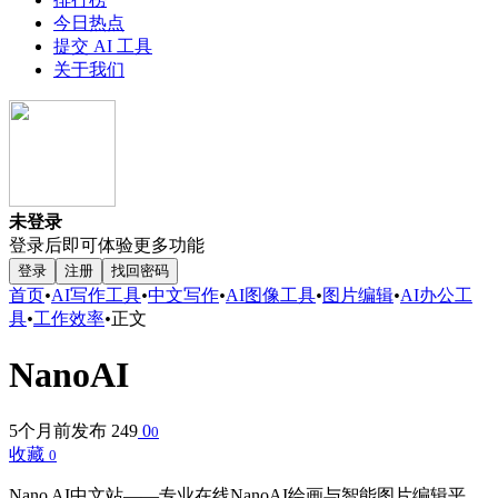
今日热点
提交 AI 工具
关于我们
未登录
登录后即可体验更多功能
登录
注册
找回密码
首页
•
AI写作工具
•
中文写作
•
AI图像工具
•
图片编辑
•
AI办公工
具
•
工作效率
•
正文
NanoAI
5个月前发布
249
0
0
收藏
0
Nano AI中文站——专业在线NanoAI绘画与智能图片编辑平