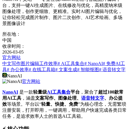
台，支持一键AI生成图片、在线修改与优化，高精度纳米级
图像处理，创作更细致、更精准。实时AI图片编辑与优化，
让你轻松完成图片制作、图片二次创作、AI艺术绘画、多场
景图像设计
所在地：
中国
收录时间：
2026-03-05
官方网站
中文写作
图片编辑
工作效率
# AI工具集合
# NanoAI
# 免费AI工
具
# 办公效率
# 在线工具箱
# 文案生成
# 智能抠图
# 语音转文字
NanoAI
官方网站
NanoAI
是一款
轻量级
AI工具集合
平台
，聚合了
超过100款常
用AI工具
，涵盖
文案写作、图像处理、
语音转文字
、办公提
效
等场景。平台以“
轻量、快捷、免费
”为核心理念，无需繁琐
注册安装，打开即用，一键调用，帮助用户快速完成各类日常
任务，是追求效率人士的首选AI工具箱。
⚡️ 核心功能