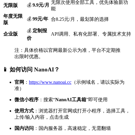
无限次使用全部工具，优先体验新功
💰
9.9元/月
无限版
能
年度无限
💰
99元/年
合8.25元/月，最划算的选择
版
💰
定制报
企业版
API调用、私有化部署、专属技术支持
价
注：具体价格以官网最新公示为准，平台不定期推
出限时优惠。
📱 如何访问 NanoAI？
官网
：
https://www.nanoai.cc
（示例域名，请以实际为
准）
微信小程序
：搜索“
NanoAI工具箱
”即可使用
使用方式
：浏览器打开官网或打开小程序，选择工具，
上传/输入内容，点击生成
国内访问
：国内服务器，高速稳定，无需翻墙