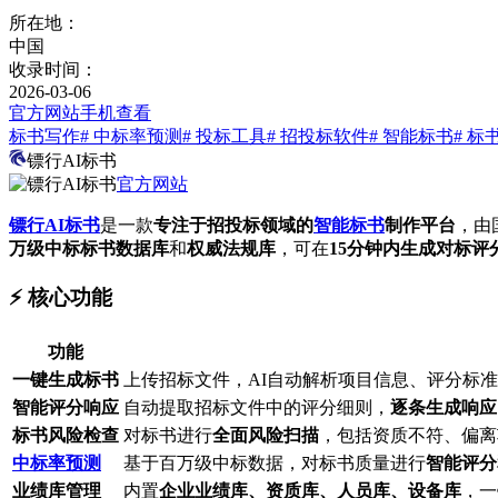
所在地：
中国
收录时间：
2026-03-06
官方网站
手机查看
标书写作
# 中标率预测
# 投标工具
# 招投标软件
# 智能标书
# 标
镖行AI标书
官方网站
镖行AI标书
是一款
专注于招投标领域的
智能标书
制作平台
，由
万级中标标书数据库
和
权威法规库
，可在
15分钟内生成对标评
⚡️ 核心功能
功能
一键生成标书
上传招标文件，AI自动解析项目信息、评分标
智能评分响应
自动提取招标文件中的评分细则，
逐条生成响应
标书风险检查
对标书进行
全面风险扫描
，包括资质不符、偏离
中标率预测
基于百万级中标数据，对标书质量进行
智能评分
业绩库管理
内置
企业业绩库、资质库、人员库、设备库
，一