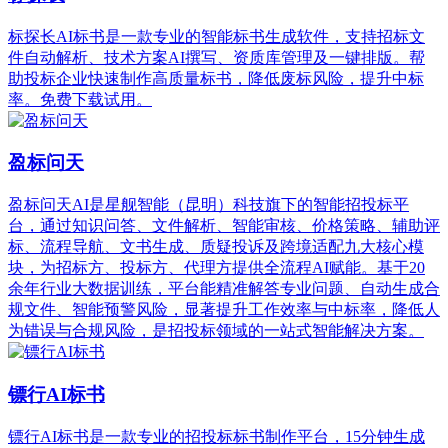
标探长AI标书是一款专业的智能标书生成软件，支持招标文
件自动解析、技术方案AI撰写、资质库管理及一键排版。帮
助投标企业快速制作高质量标书，降低废标风险，提升中标
率。免费下载试用。
盈标问天
盈标问天AI是星舰智能（昆明）科技旗下的智能招投标平
台，通过知识问答、文件解析、智能审核、价格策略、辅助评
标、流程导航、文书生成、质疑投诉及跨境适配九大核心模
块，为招标方、投标方、代理方提供全流程AI赋能。基于20
余年行业大数据训练，平台能精准解答专业问题、自动生成合
规文件、智能预警风险，显著提升工作效率与中标率，降低人
为错误与合规风险，是招投标领域的一站式智能解决方案。
镖行AI标书
镖行AI标书是一款专业的招投标标书制作平台，15分钟生成