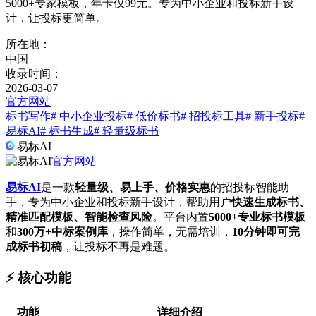
5000+专家模板，年卡仅99元。专为中小企业和投标新手设
计，让投标更简单。
所在地：
中国
收录时间：
2026-03-07
官方网站
标书写作
# 中小企业投标
# 低价标书
# 招投标工具
# 新手投标
#
易标AI
# 标书生成
# 轻量级标书
易标AI
官方网站
易标AI
是一款
轻量级、易上手、价格实惠
的招投标智能助
手，专为中小企业和投标新手设计，帮助用户
快速生成标书、
精准匹配模板、智能检查风险
。平台内置
5000+专业标书模板
和
300万+中标案例库
，操作简单，无需培训，
10分钟即可完
成标书初稿
，让投标不再是难题。
⚡️ 核心功能
功能
详细介绍