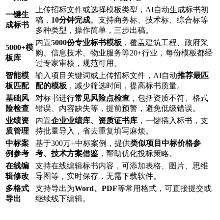
上传招标文件或选择模板类型，AI自动生成标书初
一键生
稿，
10分钟完成
。支持商务标、技术标、综合标等
成标书
多种类型，操作简单，三步出稿。
内置
5000份专业标书模板
，覆盖建筑工程、政府采
5000+模
购、信息技术、物业服务等20+行业，每份模板都经
板库
过专家审核，规范可用。
智能模
输入项目关键词或上传招标文件，AI自动
推荐最匹
板匹配
配的模板
，减少筛选时间，提高标书质量。
基础风
对标书进行
常见风险点检查
，包括资质不符、格式
险检查
错误、内容缺失等，提前预警，避免低级错误。
业绩资
内置
企业业绩库、资质证书库
，一键插入标书，支
质管理
持批量导入，省去重复填写麻烦。
中标案
基于300万+中标案例，提供
类似项目中标价格参
例参考
考、技术方案借鉴
，帮助优化投标策略。
在线编
支持在线编辑标书内容，可添加表格、图片、思维
辑修改
导图等，实时保存，无需下载软件。
多格式
支持导出为
Word、PDF
等常用格式，可直接提交或
导出
继续线下编辑。