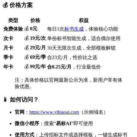
💰 价格方案
类型
价格
权益
💰
0元
免费体验
每日1次
标书生成
，体验核心功能
💰
19元/次
次卡
单份标书智能生成，适合偶尔使用
💰
29元/月
月卡
30天无限次生成，全部模板解锁
💰
69元/季
季卡
合23元/月，性价比之选
💰
99元/年
年卡
合8.25元/月
，行业最低价
注：具体价格以官网最新公示为准，新用户常有体
验优惠。
📱 如何访问？
官网
：
https://www.yibiaoai.com
（示例域名）
微信小程序
：搜索“
易标AI
”即可使用
使用方式
：上传招标文件或选择模板，一键生成标书