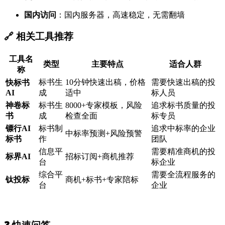
国内访问
：国内服务器，高速稳定，无需翻墙
🔗 相关工具推荐
工具名
类型
主要特点
适合人群
称
标书生
10分钟快速出稿，价格
需要快速出稿的投
快标书
AI
成
适中
标人员
神卷标
标书生
8000+专家模板，风险
追求标书质量的投
书
成
检查全面
标专员
镖行AI
标书制
追求中标率的企业
中标率预测+风险预警
标书
作
团队
信息平
需要精准商机的投
标界AI
招标订阅+商机推荐
台
标企业
综合平
需要全流程服务的
钛投标
商机+标书+专家陪标
台
企业