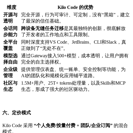
维度
Kilo Code 的优势
开源与
完全开源，行为可审计、可定制，没有“黑箱”，建立
透明
了最深的信任基础。
会话同
跨设备无缝任务迁移
是其最独特的创新，彻底解放
步能力
了开发者的工作地点和工具限制。
全平台
同时深度支持VS Code、JetBrains、CLI和Slack，真
覆盖
正做到了“无处不在”。
模型选
通过Gateway接入500+模型，成本透明，让用户拥有
择自由
完全的自主选择权。
企业级
提供管理仪表盘、统一账单、安全控制等功能，为
管理
AI的团队化和规模化应用铺平道路。
社区与
1.5M+用户、25T+ tokens处理量，以及Skills和MCP
生态
生态，形成了强大的社区驱动力。
六、定价模式
Kilo Code 采用
“个人免费/按量付费 + 团队/企业订阅”
的混合
模式。