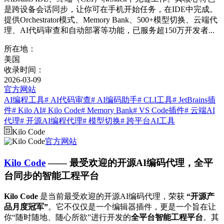
是跨设备会话同步，让你可在手机开始任务，在IDE中完成。
提供Orchestrator模式、Memory Bank、500+模型切换、云端代
理、AI代码审查和自动部署等功能，已服务超150万开发者...
所在地：
美国
收录时间：
2026-03-09
官方网站
AI编程工具
# AI代码审查
# AI编码助手
# CLI工具
# JetBrains插
件
# Kilo AI
# Kilo Code
# Memory Bank
# VS Code插件
# 云端AI
代理
# 开源AI编程代理
# 模型切换
# 跨平台AI工具
Kilo Code
官方网站
Kilo Code
—— 最受欢迎的开源AI编码代理，全平
台同步的智能工程平台
Kilo Code
是当前最受欢迎的开源AI编码代理，荣获
“开源产
品月度冠军”
。它不仅仅是一个编辑器插件，更是一个旨在让
你“随时随地、随心所欲”进行开发的
全平台智能工程平台
。其