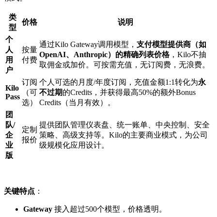
类
价格
说明
型
个
通过Kilo Gateway调用模型，
支付模型提供商（如
人
按量
OpenAI、Anthropic）的精确列表价格
，Kilo不抽
用
付费
取佣金或加价。可按需充值，无订阅费，无浪费。
户
订阅
个人可选的月度/年度订阅，充值金额1:1转化为
永
Kilo
（可
不过期
的Credits，并获得最高50%的额外Bonus
Pass
选）
Credits（当月有效）。
团
队/
提供团队管理仪表盘、统一账单、中央控制、安全
定制
企
策略、高级支持等。Kilo的主要商业模式，为公司
报价
业
级规模化应用设计。
版
关键特点
：
Gateway
接入超过500个模型，价格透明。