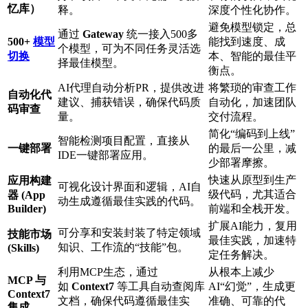
忆库）
释。
深度个性化协作。
避免模型锁定，总
通过
Gateway
统一接入500多
500+
模型
能找到速度、成
个模型，可为不同任务灵活选
切换
本、智能的最佳平
择最佳模型。
衡点。
AI代理自动分析PR，提供改进
将繁琐的审查工作
自动化代
建议、捕获错误，确保代码质
自动化，加速团队
码审查
量。
交付流程。
简化“编码到上线”
智能检测项目配置，直接从
一键部署
的最后一公里，减
IDE一键部署应用。
少部署摩擦。
快速从原型到生产
应用构建
可视化设计界面和逻辑，AI自
级代码，尤其适合
器 (App
动生成遵循最佳实践的代码。
Builder)
前端和全栈开发。
扩展AI能力，复用
可分享和安装封装了特定领域
技能市场
最佳实践，加速特
知识、工作流的“技能”包。
(Skills)
定任务解决。
利用MCP生态，通过
从根本上减少
MCP 与
如
Context7
等工具自动查阅库
AI“幻觉”，生成更
Context7
文档，确保代码遵循最佳实
准确、可靠的代
集成