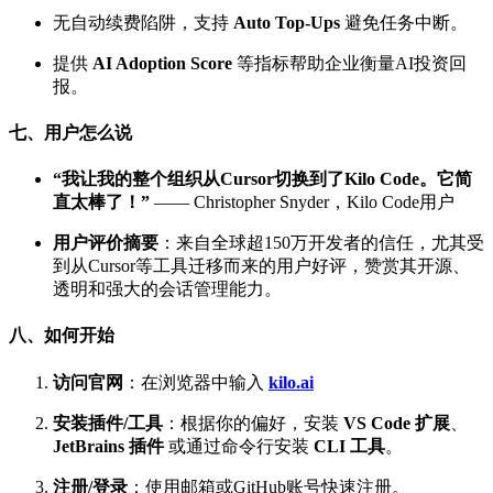
无自动续费陷阱，支持
Auto Top-Ups
避免任务中断。
提供
AI Adoption Score
等指标帮助企业衡量AI投资回
报。
七、用户怎么说
“我让我的整个组织从Cursor切换到了Kilo Code。它简
直太棒了！”
—— Christopher Snyder，Kilo Code用户
用户评价摘要
：来自全球超150万开发者的信任，尤其受
到从Cursor等工具迁移而来的用户好评，赞赏其开源、
透明和强大的会话管理能力。
八、如何开始
访问官网
：在浏览器中输入
kilo.ai
安装插件/工具
：根据你的偏好，安装
VS Code 扩展
、
JetBrains 插件
或通过命令行安装
CLI 工具
。
注册/登录
：使用邮箱或GitHub账号快速注册。