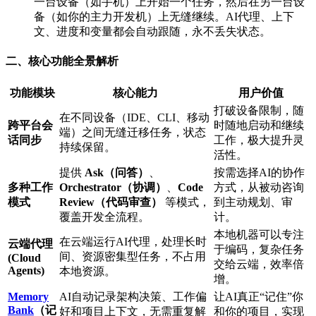
一台设备（如手机）上开始一个任务，然后在另一台设
备（如你的主力开发机）上无缝继续。AI代理、上下
文、进度和变量都会自动跟随，永不丢失状态。
二、核心功能全景解析
功能模块
核心能力
用户价值
打破设备限制，随
在不同设备（IDE、CLI、移动
跨平台会
时随地启动和继续
端）之间无缝迁移任务，状态
话同步
工作，极大提升灵
持续保留。
活性。
提供
Ask（问答）
、
按需选择AI的协作
多种工作
Orchestrator（协调）
、
Code
方式，从被动咨询
模式
Review（代码审查）
等模式，
到主动规划、审
覆盖开发全流程。
计。
本地机器可以专注
在云端运行AI代理，处理长时
云端代理
于编码，复杂任务
间、资源密集型任务，不占用
(Cloud
交给云端，效率倍
Agents)
本地资源。
增。
Memory
AI自动记录架构决策、工作偏
让AI真正“记住”你
Bank
（记
好和项目上下文，无需重复解
和你的项目，实现