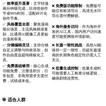
✅
效率提升显著
：文字转漫
❌
免费版功能限制
：免费版可
画分钟级完成，比传统创作
能仅有标清导出，高清无水印
节省90%时间，适配碎片化
导出需付费解锁。
创作节奏。
✅
风格覆盖全面
：聚焦漫画
❌
海外服务访问
：作为海外开
细分场景，主流风格精准复
发的AI工具，国内用户访问速
刻，比通用AI图像工具更贴
度可能受网络环境影响。
合漫画审美。
✅
分镜编辑灵活
：支持分镜
❌
长篇一致性挑战
：虽然AI能
自定义调整与特效添加，创
保持一定一致性，但超长篇漫
作自由度远超纯模板化工
画的长期角色稳定性仍需人工
具。
关注。
✅
免费基础够用
：核心生成
❌
批量生成控制
：批量生成时
功能免费，注册送积分，日
可能需要人工检查分镜逻辑，
常创意、非商用需求无需付
确保剧情连贯性。
费，试错成本低。
🎯 适合人群