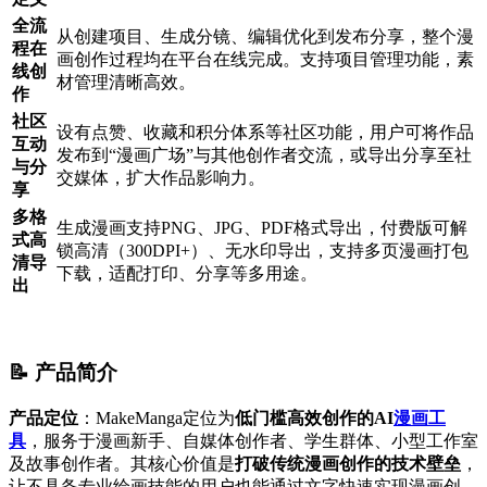
全流
从创建项目、生成分镜、编辑优化到发布分享，整个漫
程在
画创作过程均在平台在线完成。支持项目管理功能，素
线创
材管理清晰高效。
作
社区
设有点赞、收藏和积分体系等社区功能，用户可将作品
互动
发布到“漫画广场”与其他创作者交流，或导出分享至社
与分
交媒体，扩大作品影响力。
享
多格
生成漫画支持PNG、JPG、PDF格式导出，付费版可解
式高
锁高清（300DPI+）、无水印导出，支持多页漫画打包
清导
下载，适配打印、分享等多用途。
出
📝 产品简介
产品定位
：MakeManga定位为
低门槛高效创作的AI
漫画工
具
，服务于漫画新手、自媒体创作者、学生群体、小型工作室
及故事创作者。其核心价值是
打破传统漫画创作的技术壁垒
，
让不具备专业绘画技能的用户也能通过文字快速实现漫画创