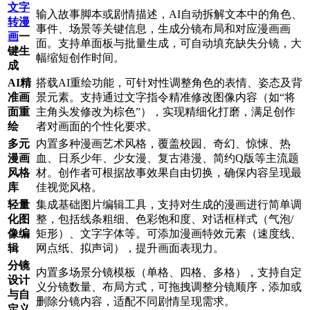
文字
输入故事脚本或剧情描述，AI自动拆解文本中的角色、
转漫
事件、场景等关键信息，生成分镜布局和对应漫画画
画
一
面。支持单面板与批量生成，可自动填充缺失分镜，大
键生
幅缩短创作时间。
成
AI精
搭载AI重绘功能，可针对性调整角色的表情、姿态及背
准画
景元素。支持通过文字指令精准修改图像内容（如“将
面重
主角头发修改为棕色”），实现精细化打磨，满足创作
绘
者对画面的个性化要求。
多元
内置多种漫画艺术风格，覆盖校园、奇幻、惊悚、热
漫画
血、日系少年、少女漫、复古港漫、简约Q版等主流题
风格
材。创作者可根据故事效果自由切换，确保内容呈现最
库
佳视觉风格。
轻量
集成基础图片编辑工具，支持对生成的漫画进行简单调
化图
整，包括线条粗细、色彩饱和度、对话框样式（气泡/
像编
矩形）、文字字体等。可添加漫画特效元素（速度线、
辑
网点纸、拟声词），提升画面表现力。
分镜
内置多场景分镜模板（单格、四格、多格），支持自定
设计
义分镜数量、布局方式，可拖拽调整分镜顺序，添加或
与自
删除分镜内容，适配不同剧情呈现需求。
定义