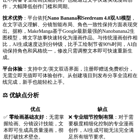
作，大幅降低创作门槛和周期。
技术优势
：平台依托
Nano Banana和Seedream 4.0双AI模型
，
在文字语义理解、分镜智能布局、角色一致性保持方面表现突
出。据称，MakeManga基于Google最新最强的Nanobanana2生
图模型，将文字故事快速转化为漫画作品。与传统漫画创作相
比，AI生成速度达到分钟级，比手工绘制节省90%时间，AI自
动保持角色和风格统一，修改只需调整文本即可快速重新生
成。
平台体验
：支持中文/英文双语界面，注册即赠送免费积分，
无需立即充值即可体验创作。从创建项目到发布分享全流程在
线完成，新手也能轻松上手。
⚖️ 优缺点分析
优点
缺点
✅
零绘画基础友好
：无需掌
❌
专业细节控制有限
：对于需
握绘画、分镜设计技能，文
要极度精细化控制的专业漫画
本即可生成高质量漫画，彻
创作，AI生成可能无法完全满
底打破技术壁垒。
足所有细节要求。