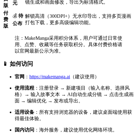
镜生成和画面修改，导出为标清格式。
元
版
付
💰
待
解锁高清（300DPI+）无水印导出，支持多页漫画
费
打包下载，更多高级编辑功能。
公布
版
注：MakeManga采用积分体系，用户可通过日常使
用、点赞、收藏等任务获取积分。具体付费价格请
以官网最新公示为准。
📱 如何访问
官网
：
https://makemanga.ai
（建议使用）
使用流程
：注册登录 → 新建项目（输入名称、选择风
格）→ 输入故事文本 → AI自动生成分镜 → 点击生成画
面 → 编辑优化 → 发布或导出。
适用设备
：所有支持浏览器的设备，建议桌面端使用获
得最佳体验。
国内访问
：海外服务，建议使用优化网络环境。