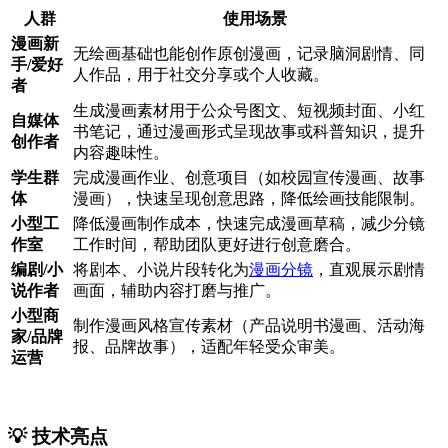
人群
使用场景
漫画新
无绘画基础也能创作原创漫画，记录脑洞剧情、同
手/爱好
人作品，用于社交分享或个人收藏。
者
生成漫画素材用于公众号图文、短视频封面、小红
自媒体
书笔记，通过漫画形式呈现故事或科普知识，提升
创作者
内容趣味性。
学生群
完成漫画作业、创意项目（如校园宣传漫画、故事
体
漫画），快速呈现创意思路，降低绘画技能限制。
小型工
降低漫画制作成本，快速完成漫画草稿，减少分镜
作室
工作时间，帮助团队更好进行创意磨合。
编剧/小
将剧本、小说片段转化为
漫画分镜
，直观展示剧情
说作者
画面，辅助内容打磨与推广。
小型商
制作漫画风格宣传素材（产品说明书漫画、活动海
家/品牌
报、品牌故事），适配年轻受众审美。
运营
💡 技术亮点