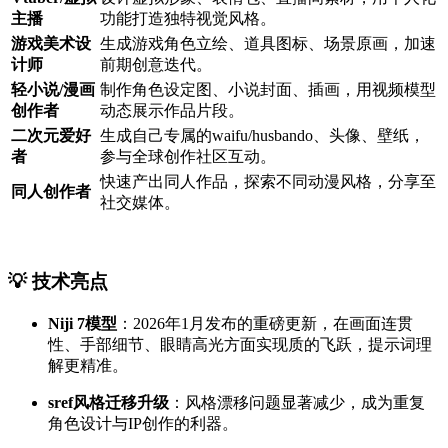
主播
功能打造独特视觉风格。
游戏美术设
生成游戏角色立绘、道具图标、场景原画，加速
计师
前期创意迭代。
轻小说/漫画
制作角色设定图、小说封面、插画，用视频模型
创作者
动态展示作品片段。
二次元爱好
生成自己专属的waifu/husbando、头像、壁纸，
者
参与全球创作社区互动。
快速产出同人作品，探索不同动漫风格，分享至
同人创作者
社交媒体。
💡 技术亮点
Niji 7模型
：2026年1月发布的重磅更新，在画面连贯
性、手部细节、眼睛高光方面实现质的飞跃，提示词理
解更精准。
sref风格迁移升级
：风格漂移问题显著减少，成为重复
角色设计与IP创作的利器。