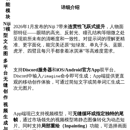
能
详细介绍
模
块
Niji
2026年1月发布的Niji 7带来
连贯性飞跃式提升
，人物面
7模
部特征——眼睛的高光、反射光、瞳孔结构等细微之处
型
呈现前所未有的清晰度和一致性。对提示词的理解更精
文
准、更字面化，能完美还原“短绿发、单丸子头、蓝眼、
生
虎牙、四臂且每只手都拿着冰淇淋”等高难度需求。
图
多
平
支持
Discord服务器
和
iOS/Android官方App
双平台。
台
Discord中输入
命令即可生成；App端提供更直
/imagine
无
观的移动创作体验，可通过简短文字或简单词汇生成二
缝
次元图片。
创
作
视
频
App端现已支持视频模型，可
无缝循环或指定独特的尾
生
帧
，通过市场领先的视频模型将静态图像转化为动态短
成
片。同时支持
局部重绘（Inpainting）
功能，可选择画面
与