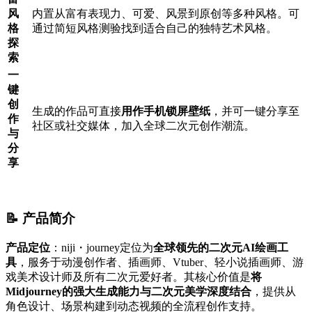
风
内置从富有表现力、可爱、风景到原创等多种风格。可
格
通过简短风格测验找到适合自己的独特艺术风格。
探
索
一
键
创
生成的作品可直接
用作手机锁屏壁纸
，并可一键分享至
作
社区或社交媒体，加入全球二次元创作潮流。
与
分
享
📝 产品简介
产品定位
：niji・journey定位为
全球领先的二次元AI绘画工
具
，服务于动漫创作者、插画师、Vtuber、轻小说插画师、游
戏美术设计师及所有二次元爱好者。其核心价值是
将
Midjourney的强大生成能力与二次元美学深度结合
，提供从
角色设计、场景构建到动态视频的全流程创作支持。