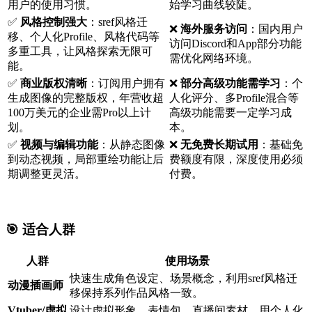
用户的使用习惯。
始学习曲线较陡。
✅
风格控制强大
：sref风格迁
❌
海外服务访问
：国内用户
移、个人化Profile、风格代码等
访问Discord和App部分功能
多重工具，让风格探索无限可
需优化网络环境。
能。
✅
商业版权清晰
：订阅用户拥有
❌
部分高级功能需学习
：个
生成图像的完整版权，年营收超
人化评分、多Profile混合等
100万美元的企业需Pro以上计
高级功能需要一定学习成
划。
本。
✅
视频与编辑功能
：从静态图像
❌
无免费长期试用
：基础免
到动态视频，局部重绘功能让后
费额度有限，深度使用必须
期调整更灵活。
付费。
🎯 适合人群
人群
使用场景
快速生成角色设定、场景概念，利用sref风格迁
动漫插画师
移保持系列作品风格一致。
Vtuber/虚拟
设计虚拟形象、表情包、直播间素材，用个人化