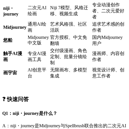
专业动漫创作
二次元AI
Niji 7模型、风格迁
niji・
者、二次元爱好
绘画
移、视频生成
journey
者
通用AI绘
艺术风格强、社区
追求艺术感的创
Midjourney
画
活跃
作者
Midjourney
官方授权、中文免
国内Midjourney
悠船
中文版
翻墙
用户
交付级漫画、角色
触手AI漫
专业AI漫
漫画师、内容创
定制、批量分镜绘
画
画工具
作者
制
AI创意平
无限画布、多模型
视觉设计师、创
画宇宙
台
集成
意工作者
❓ 快速问答
Q1：niji・journey是什么？
A：niji・journey是Midjourney与Spellbrush联合推出的二次元AI