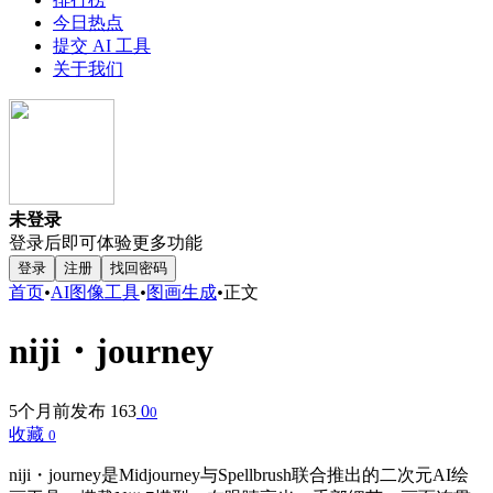
今日热点
提交 AI 工具
关于我们
未登录
登录后即可体验更多功能
登录
注册
找回密码
首页
•
AI图像工具
•
图画生成
•
正文
niji・journey
5个月前发布
163
0
0
收藏
0
niji・journey是Midjourney与Spellbrush联合推出的二次元AI绘