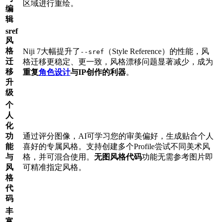
区域进行重绘。
编
辑
sref
风
格
Niji 7大幅提升了
（Style Reference）的性能，风
--sref
迁
格迁移更稳定、更一致，风格漂移问题显著减少，成为
移
重复
角色设计
与IP创作的利器
。
升
级
个
人
化
功
通过评分图像，AI可学习您的审美偏好，生成贴合个人
能
喜好的专属风格。支持创建多个Profile尝试不同美术风
与
格，并可混合使用。
无图风格代码
功能无需参考图片即
风
可精准指定风格。
格
代
码
丰
富