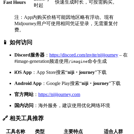
快速生成时长，可按需购买。
Fast Hours
时起
注：App内购买价格可能因地区略有浮动。现有
Midjourney用户可使用相同凭证登录，无需重复付
费。
📱 如何访问
Discord服务器
：
https://discord.com/invite/nijijourney
– 在
#image-generation频道使用
命令生成
/imagine
iOS App
：App Store搜索“
niji・journey
”下载
Android App
：Google Play搜索“
niji・journey
”下载
官方网站
：
https://nijijourney.com
国内访问
：海外服务，建议使用优化网络环境
🔗 相关工具推荐
工具名称
类型
主要特点
适合人群