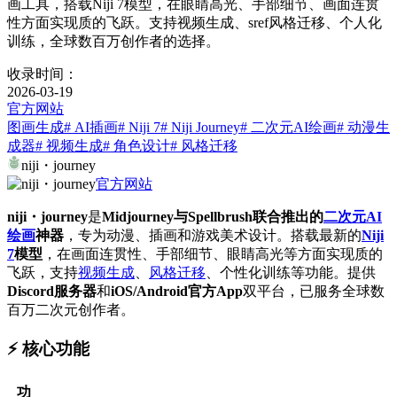
画工具，搭载Niji 7模型，在眼睛高光、手部细节、画面连贯
性方面实现质的飞跃。支持视频生成、sref风格迁移、个人化
训练，全球数百万创作者的选择。
收录时间：
2026-03-19
官方网站
图画生成
# AI插画
# Niji 7
# Niji Journey
# 二次元AI绘画
# 动漫生
成器
# 视频生成
# 角色设计
# 风格迁移
niji・journey
官方网站
niji・journey
是
Midjourney与Spellbrush联合推出的
二次元AI
绘画
神器
，专为动漫、插画和游戏美术设计。搭载最新的
Niji
7
模型
，在画面连贯性、手部细节、眼睛高光等方面实现质的
飞跃，支持
视频生成
、
风格迁移
、个性化训练等功能。提供
Discord服务器
和
iOS/Android官方App
双平台，已服务全球数
百万二次元创作者。
⚡️ 核心功能
功