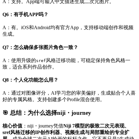
A：支持。App端可输入中文描述生成二次元图片。
Q6：有手机APP吗？
A：有。iOS和Android均有官方App，支持移动端创作和视频
生成。
Q7：怎么确保多张图片角色一致？
A：使用升级的
风格迁移功能，可稳定保持角色风格一
sref
致，适合系列作品创作。
Q8：个人化功能怎么用？
A：通过对图像评分，AI学习您的审美偏好，生成贴合个人喜
好的专属风格。支持创建多个Profile混合使用。
🎯 总结：为什么选择niji・journey
核心价值
：niji・journey凭借
Niji 7模型的极致二次元表现、
sref风格迁移的IP创作利器、视频生成与局部重绘的专业扩
展
，成为全球二次元AI绘画的标杆之作。它不再只是“生成动