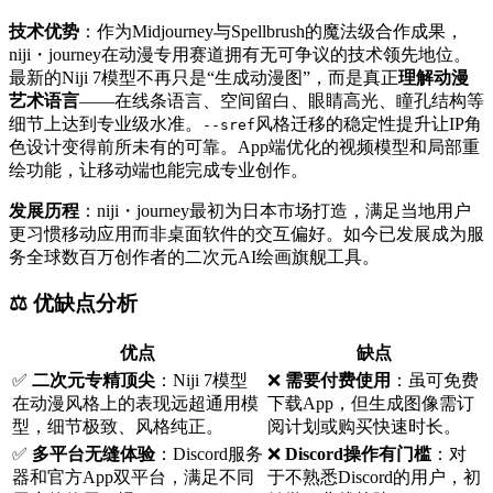
技术优势
：作为Midjourney与Spellbrush的魔法级合作成果，
niji・journey在动漫专用赛道拥有无可争议的技术领先地位。
最新的Niji 7模型不再只是“生成动漫图”，而是真正
理解动漫
艺术语言
——在线条语言、空间留白、眼睛高光、瞳孔结构等
细节上达到专业级水准。
风格迁移的稳定性提升让IP角
--sref
色设计变得前所未有的可靠。App端优化的视频模型和局部重
绘功能，让移动端也能完成专业创作。
发展历程
：niji・journey最初为日本市场打造，满足当地用户
更习惯移动应用而非桌面软件的交互偏好。如今已发展成为服
务全球数百万创作者的二次元AI绘画旗舰工具。
⚖️ 优缺点分析
优点
缺点
✅
二次元专精顶尖
：Niji 7模型
❌
需要付费使用
：虽可免费
在动漫风格上的表现远超通用模
下载App，但生成图像需订
型，细节极致、风格纯正。
阅计划或购买快速时长。
✅
多平台无缝体验
：Discord服务
❌
Discord操作有门槛
：对
器和官方App双平台，满足不同
于不熟悉Discord的用户，初