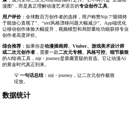
漫图”，而是真正理解动漫艺术语言的
专业创作工具
。
用户评价
：全球数百万创作者的选择，用户称赞Niji 7“眼睛终
于能放心直视了”、“sref风格漂移问题大幅减少”。App端优化
让移动创作体验大幅提升，视频模型和局部重绘功能获得专业
创作者高度评价。
综合推荐
：如果你是
动漫插画师、Vtuber、游戏美术设计师
或二次元创作者
，需要一款
二次元专精、风格可控、细节极致
的AI绘画工具，niji・journey是毋庸置疑的首选。它让动漫AI
的黄金时代真正到来。
💡
一句话总结
：niji・journey，让二次元创作极致
绽放。
数据统计