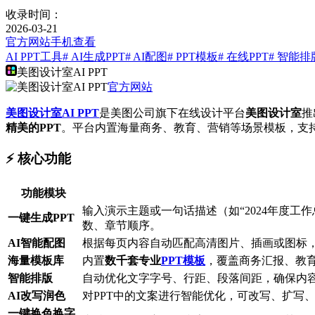
收录时间：
2026-03-21
官方网站
手机查看
AI PPT工具
# AI生成PPT
# AI配图
# PPT模板
# 在线PPT
# 智能排
美图设计室AI PPT
官方网站
美图设计室AI PPT
是美图公司旗下在线设计平台
美图设计室
推
精美的PPT
。平台内置海量商务、教育、营销等场景模板，支持
⚡️ 核心功能
功能模块
输入演示主题或一句话描述（如“2024年度工
一键生成PPT
数、章节顺序。
AI智能配图
根据每页内容自动匹配高清图片、插画或图标
海量模板库
内置
数千套专业
PPT模板
，覆盖商务汇报、教
智能排版
自动优化文字字号、行距、段落间距，确保内
AI改写润色
对PPT中的文案进行智能优化，可改写、扩写
一键换色换字