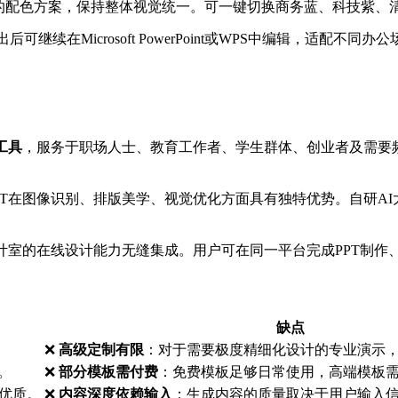
的配色方案，保持整体视觉统一。可一键切换商务蓝、科技紫、
继续在Microsoft PowerPoint或WPS中编辑，适配不同办
工具
，服务于职场人士、教育工作者、学生群体、创业者及需要频
。
PPT在图像识别、排版美学、视觉优化方面具有独特优势。自研A
图设计室的在线设计能力无缝集成。用户可在同一平台完成PPT制
缺点
❌
高级定制有限
：对于需要极度精细化设计的专业演示，不如P
。
❌
部分模板需付费
：免费模板足够日常使用，高端模板
材优质。
❌
内容深度依赖输入
：生成内容的质量取决于用户输入