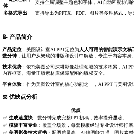
支持全局调整主题色和字体，AI自动匹配协调
体
多格式导出
支持导出为PPTX、PDF、图片等多种格式，导出后可
📝 产品简介
产品定位
：美图设计室AI PPT定位为
人人可用的智能演示文稿
数分钟
，让用户从繁琐的排版和设计中解放，专注于内容本身
技术优势
：依托美图公司深耕影像处理领域的技术积累，AI 
内容框架。海量正版素材库保障配图的版权安全。
平台体验
：作为美图设计室的核心功能之一，AI PPT与美
⚖️ 优缺点分析
优点
✅
生成速度快
：数分钟完成完整PPT初稿，效率提升显著。
✅
模板丰富专业
：覆盖全场景，每套模板经过专业设计师打磨
✅
美图影像技术背书
：配图质量高、AI修图能力强，图片素