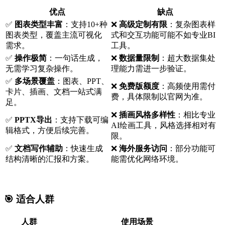
优点
缺点
✅
图表类型丰富
：支持10+种
❌
高级定制有限
：复杂图表样
图表类型，覆盖主流可视化
式和交互功能可能不如专业BI
需求。
工具。
✅
操作极简
：一句话生成，
❌
数据量限制
：超大数据集处
无需学习复杂操作。
理能力需进一步验证。
✅
多场景覆盖
：图表、PPT、
❌
免费版额度
：高频使用需付
卡片、插画、文档一站式满
费，具体限制以官网为准。
足。
❌
插画风格多样性
：相比专业
✅
PPTX导出
：支持下载可编
AI绘画工具，风格选择相对有
辑格式，方便后续完善。
限。
✅
文档写作辅助
：快速生成
❌
海外服务访问
：部分功能可
结构清晰的汇报和方案。
能需优化网络环境。
🎯 适合人群
人群
使用场景