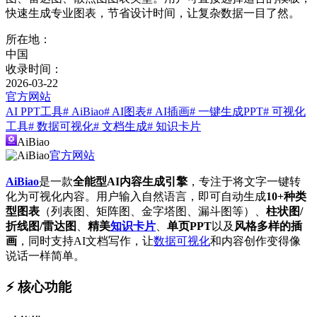
快速生成专业图表，节省设计时间，让复杂数据一目了然。
所在地：
中国
收录时间：
2026-03-22
官方网站
AI PPT工具
# AiBiao
# AI图表
# AI插画
# 一键生成PPT
# 可视化
工具
# 数据可视化
# 文档生成
# 知识卡片
AiBiao
官方网站
AiBiao
是一款
全能型AI内容生成引擎
，专注于将文字一键转
化为可视化内容。用户输入自然语言，即可自动生成
10+种类
型图表
（列表图、矩阵图、金字塔图、漏斗图等）、
柱状图/
折线图/雷达图
、
精美
知识卡片
、
单页PPT
以及
风格多样的插
画
，同时支持AI文档写作，让
数据可视化
和内容创作变得像
说话一样简单。
⚡️ 核心功能