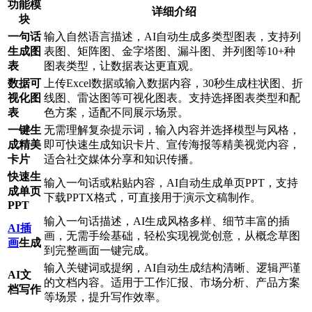
功能模
详细介绍
块
一句话
输入自然语言描述，AI自动生成多类型图表，支持列
生成图
表图、矩阵图、金字塔图、漏斗图、并列图等10+种
表
图表类型，让数据表达更直观。
数据可
上传Excel数据或输入数据内容，30秒生成柱状图、折
视化图
线图、雷达图等可视化图表。支持选择图表类型和配
表
色方案，适配不同展示场景。
一键生
无需理解复杂提示词，输入内容并选择模型与风格，
成精美
即可快速生成知识卡片、宣传海报等精美视觉内容，
卡片
适合社交媒体分享和知识传播。
快速生
输入一句话或粘贴内容，AI自动生成单页PPT，支持
成单页
下载PPTX格式，可直接用于演示文稿制作。
PPT
输入一句话描述，AI生成风格多样、细节丰富的插
AI插
画，无需手绘基础，轻松实现视觉创意，从概念草图
画
生成
到完整画面一键完成。
输入关键词或提纲，AI自动生成结构清晰、逻辑严谨
AI文
的文档内容。适用于工作汇报、市场分析、产品方案
档写作
等场景，提升写作效率。