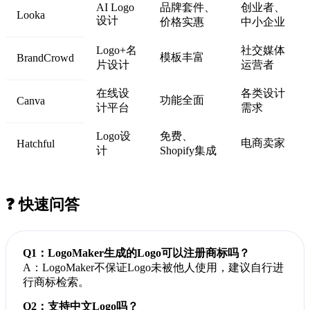
AI Logo
品牌套件、
创业者、
Looka
设计
价格实惠
中小企业
Logo+名
社交媒体
模板丰富
BrandCrowd
片设计
运营者
在线设
各类设计
功能全面
Canva
计平台
需求
Logo设
免费、
电商卖家
Hatchful
计
Shopify集成
❓ 快速问答
Q1：LogoMaker生成的Logo可以注册商标吗？
A：LogoMaker不保证Logo未被他人使用，建议自行进
行商标检索。
Q2：支持中文Logo吗？