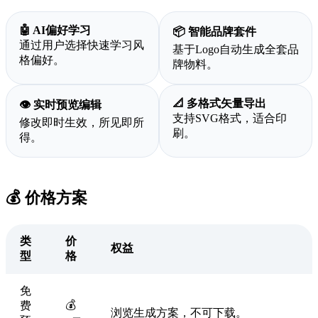
🤖 AI偏好学习
📦 智能品牌套件
通过用户选择快速学习风
基于Logo自动生成全套品
格偏好。
牌物料。
📐 多格式矢量导出
👁️ 实时预览编辑
支持SVG格式，适合印
修改即时生效，所见即所
刷。
得。
💰 价格方案
类
价
权益
型
格
免
💰
费
浏览生成方案，不可下载。