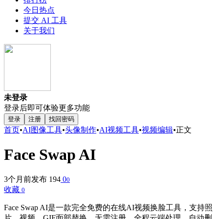
今日热点
提交 AI 工具
关于我们
未登录
登录后即可体验更多功能
登录
注册
找回密码
首页
•
AI图像工具
•
头像制作
•
AI视频工具
•
视频编辑
•
正文
Face Swap AI
3个月前发布
194
0
0
收藏
0
Face Swap AI是一款完全免费的在线AI视频换脸工具，支持照
片、视频、GIF面部替换。无需注册，全程云端处理，自动删