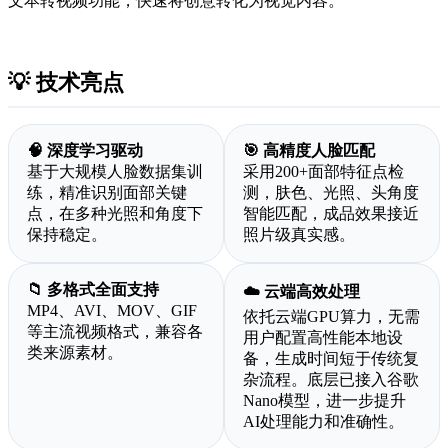
文本转视频功能，快速将创意转化为视觉内容。
💡 技术亮点
🧠 深度学习驱动
🎯 高精度人脸匹配
基于大规模人脸数据集训
采用200+面部特征点检
练，精准识别面部关键
测，肤色、光照、头角度
点，在多种光照和角度下
智能匹配，成品效果接近
保持稳定。
照片级真实感。
📁 多格式全面支持
☁️ 云端高效处理
MP4、AVI、MOV、GIF
依托云端GPU算力，无需
等主流视频格式，兼容各
用户配置高性能本地设
类来源素材。
备，生成时间短于传统复
杂流程。底层已接入谷歌
Nano模型，进一步提升
AI处理能力和准确性。