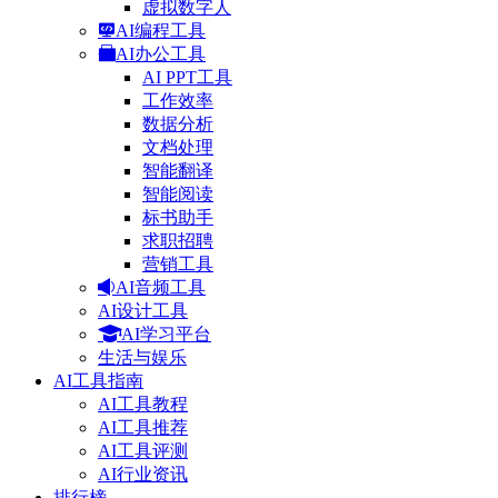
虚拟数字人
AI编程工具
AI办公工具
AI PPT工具
工作效率
数据分析
文档处理
智能翻译
智能阅读
标书助手
求职招聘
营销工具
AI音频工具
AI设计工具
AI学习平台
生活与娱乐
AI工具指南
AI工具教程
AI工具推荐
AI工具评测
AI行业资讯
排行榜