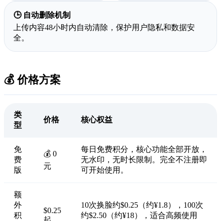
🕒 自动删除机制
上传内容48小时内自动清除，保护用户隐私和数据安
全。
💰 价格方案
类
价格
核心权益
型
免
每日免费积分，核心功能全部开放，
💰 0
费
无水印，无时长限制。完全不注册即
元
版
可开始使用。
额
外
10次换脸约$0.25（约¥1.8），100次
$0.25
积
约$2.50（约¥18），适合高频使用
起