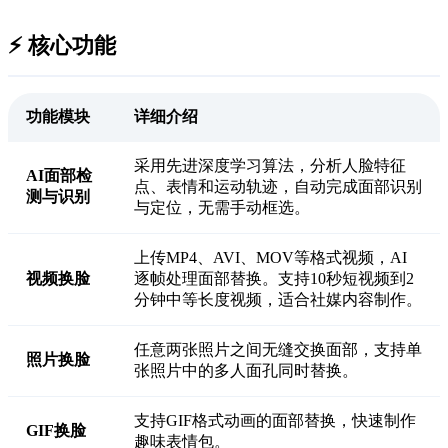
⚡️ 核心功能
功能模块
详细介绍
采用先进深度学习算法，分析人脸特征
AI面部检
点、表情和运动轨迹，自动完成面部识别
测与识别
与定位，无需手动框选。
上传MP4、AVI、MOV等格式视频，AI
视频换脸
逐帧处理面部替换。支持10秒短视频到2
分钟中等长度视频，适合社媒内容制作。
任意两张照片之间无缝交换面部，支持单
照片换脸
张照片中的多人面孔同时替换。
支持GIF格式动画的面部替换，快速制作
GIF换脸
趣味表情包。