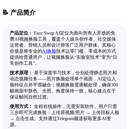
📝 产品简介
产品定位：
Face Swap AI定位为面向所有人开放的免
费AI视频换脸工具，覆盖个人娱乐创作者、社交媒体
运营者、营销人员和设计师等广泛用户群体。其核心
价值是将专业的
AI换脸
技术以零门槛、零成本的方式
提供给普通用户，让视频换脸从“实验室技术”变为“日
常创作工具”。
技术原理：
基于深度学习技术，分别处理静态照片和
动态视频任务——照片换脸处理单个画面，AI定位人
脸特征点并平滑融合；视频换脸需逐帧处理，确保300
帧画面中肤色、光照、角度保持一致，核心难点在于
保证帧间自然过渡。
使用方式：
全程在线操作，无需安装软件。用户只需
三步即可完成换脸：上传原视频/照片 → 上传目标人脸
→ 点击生成。支持通过Telegram频道获取更多AI资
源。