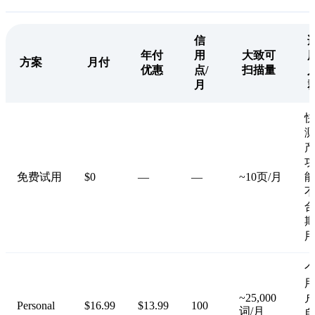
信
年付
用
大致可
方案
月付
优惠
点/
扫描量
月
免费试用
$0
—
—
~10页/月
~25,000
Personal
$16.99
$13.99
100
词/月