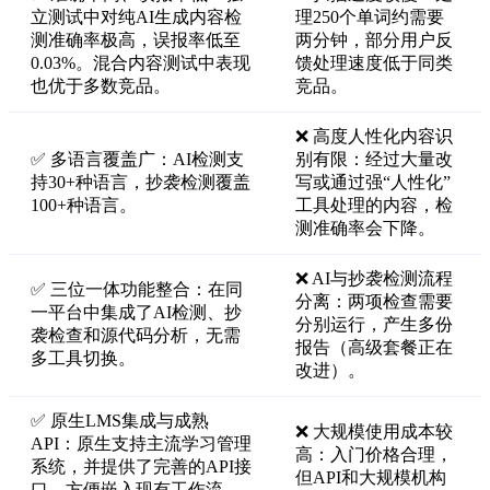
立测试中对纯AI生成内容检
理250个单词约需要
测准确率极高，误报率低至
两分钟，部分用户反
0.03%。混合内容测试中表现
馈处理速度低于同类
也优于多数竞品。
竞品。
❌ 高度人性化内容识
✅ 多语言覆盖广：AI检测支
别有限：经过大量改
持30+种语言，抄袭检测覆盖
写或通过强“人性化”
100+种语言。
工具处理的内容，检
测准确率会下降。
❌ AI与抄袭检测流程
✅ 三位一体功能整合：在同
分离：两项检查需要
一平台中集成了AI检测、抄
分别运行，产生多份
袭检查和源代码分析，无需
报告（高级套餐正在
多工具切换。
改进）。
✅ 原生LMS集成与成熟
❌ 大规模使用成本较
API：原生支持主流学习管理
高：入门价格合理，
系统，并提供了完善的API接
但API和大规模机构
口，方便嵌入现有工作流