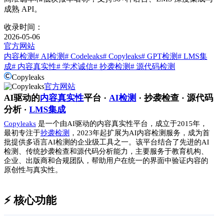
成熟 API。
收录时间：
2026-05-06
官方网站
内容检测
# AI检测
# Codeleaks
# Copyleaks
# GPT检测
# LMS集
成
# 内容真实性
# 学术诚信
# 抄袭检测
# 源代码检测
Copyleaks
官方网站
AI驱动的
内容真实性
平台 ·
AI检测
· 抄袭检查 · 源代码
分析 ·
LMS集成
Copyleaks
是一个由AI驱动的内容真实性平台，成立于2015年，
最初专注于
抄袭检测
，2023年起扩展为AI内容检测服务，成为首
批提供多语言AI检测的企业级工具之一。该平台结合了先进的AI
检测、传统抄袭检查和源代码分析能力，主要服务于教育机构、
企业、出版商和合规团队，帮助用户在统一的界面中验证内容的
原创性与真实性。
⚡️ 核心功能