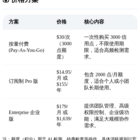
方案
价格
核心内容
$30/次
一次性购买 3000 信
（3000
用点，不限使用期
按量付费
(Pay‑As‑You‑Go)
点额
限，适合高频检测需
度）
求。
$14.95/
包含 2000 点/月额
月 或
订阅制 Pro 版
度，适合个人或小团
$155/
队长期使用。
年
提供团队管理、高级
$179/
Enterprise 企业
月 或
权限控制、企业级功
$1,639/
版
能，满足大规模协作
年
需求。
注：额度（积分）用于 AI 检测、抄袭检查等操作，具体消耗规则以官