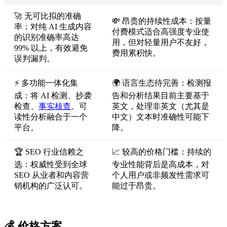
🚀 无可比拟的准确
💸 昂贵的持续性成本：按量
率：对纯 AI 生成内容
付费模式适合高强度专业使
的识别准确率高达
用，但对轻量用户不友好，
99% 以上，有效避免
费用累积快。
误判漏判。
⚡ 多功能一体化集
🌍 语言生态待完善：检测报
成：将 AI 检测、抄袭
告和分析结果目前主要基于
检查、
事实核查
、可
英文，处理非英文（尤其是
读性分析融合于一个
中文）文本时准确性可能下
平台。
降。
🏆 SEO 行业信赖之
📈 较高的价格门槛：持续的
选：权威性受到全球
专业性能背后是高成本，对
SEO 从业者和内容营
个人用户或非频发性需求可
销机构的广泛认可。
能过于昂贵。
💰 价格方案