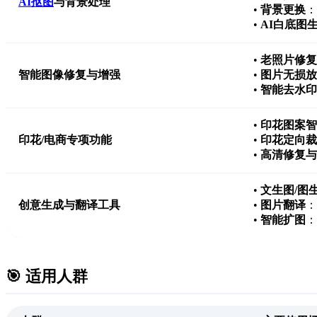
AI抠图
与背景处理
•
背景更换
：
•
AI白底图
•
老照片修复
智能图像修复与增强
•
图片无损放
•
智能去水印
•
印花图案智
印花/电商专项功能
•
印花定向裁
•
高清修复与
•
文生图/图
创意生成与翻译工具
•
图片翻译
：
•
智能扩图
：
🎯 适用人群