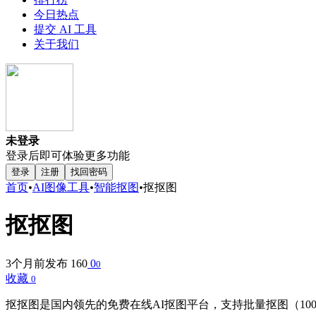
今日热点
提交 AI 工具
关于我们
未登录
登录后即可体验更多功能
登录
注册
找回密码
首页
•
AI图像工具
•
智能抠图
•
抠抠图
抠抠图
3个月前发布
160
0
0
收藏
0
抠抠图是国内领先的免费在线AI抠图平台，支持批量抠图（1