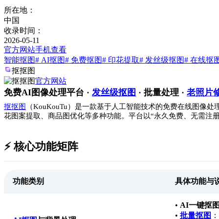
所在地：
中国
收录时间：
2026-05-11
官方网站
手机查看
智能抠图
# AI抠图
# 免费抠图
# 印花提取
# 发丝级抠图
# 在线抠
抠抠图
官方网站
免费AI图像处理平台 ·
发丝级抠图
· 批量处理 ·
老照片
抠抠图
（KouKouTu）是一款基于人工智能技术的免费在线图
花图案提取、商品图优化等多种功能。平台以“永久免费、无需注册
⚡️ 核心功能矩阵
功能类别
具体功能与
•
AI一键抠
•
批量抠图
：