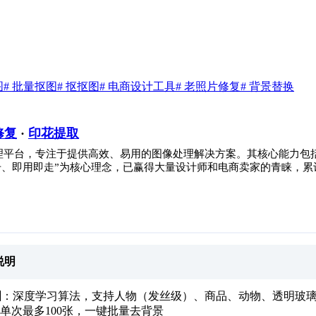
图
# 批量抠图
# 抠抠图
# 电商设计工具
# 老照片修复
# 背景替换
修复
·
印花提取
像处理平台，专注于提供高效、易用的图像处理解决方案。其核心能力包
、即用即走”为核心理念，已赢得大量设计师和电商卖家的青睐，累计
说明
图
：深度学习算法，支持人物（发丝级）、商品、动物、透明玻璃、
单次最多100张，一键批量去背景