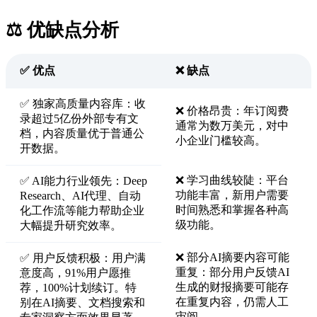
⚖️ 优缺点分析
✅ 优点
❌ 缺点
✅ 独家高质量内容库：收
❌ 价格昂贵：年订阅费
录超过5亿份外部专有文
通常为数万美元，对中
档，内容质量优于普通公
小企业门槛较高。
开数据。
❌ 学习曲线较陡：平台
✅ AI能力行业领先：Deep
功能丰富，新用户需要
Research、AI代理、自动
时间熟悉和掌握各种高
化工作流等能力帮助企业
级功能。
大幅提升研究效率。
❌ 部分AI摘要内容可能
✅ 用户反馈积极：用户满
重复：部分用户反馈AI
意度高，91%用户愿推
生成的财报摘要可能存
荐，100%计划续订。特
在重复内容，仍需人工
别在AI摘要、文档搜索和
审阅。