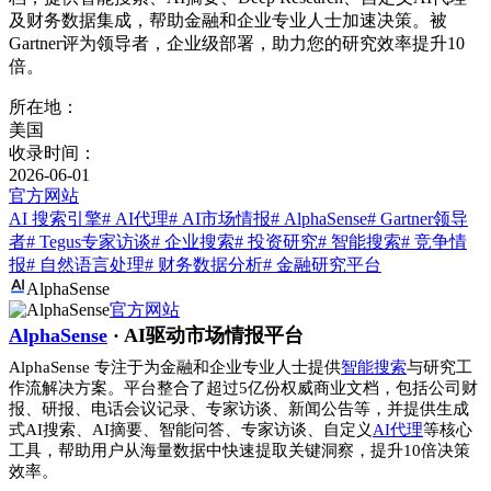
及财务数据集成，帮助金融和企业专业人士加速决策。被
Gartner评为领导者，企业级部署，助力您的研究效率提升10
倍。
所在地：
美国
收录时间：
2026-06-01
官方网站
AI 搜索引擎
# AI代理
# AI市场情报
# AlphaSense
# Gartner领导
者
# Tegus专家访谈
# 企业搜索
# 投资研究
# 智能搜索
# 竞争情
报
# 自然语言处理
# 财务数据分析
# 金融研究平台
AlphaSense
官方网站
AlphaSense
· AI驱动市场情报平台
AlphaSense 专注于为金融和企业专业人士提供
智能搜索
与研究工
作流解决方案。平台整合了超过5亿份权威商业文档，包括公司财
报、研报、电话会议记录、专家访谈、新闻公告等，并提供生成
式AI搜索、AI摘要、智能问答、专家访谈、自定义
AI代理
等核心
工具，帮助用户从海量数据中快速提取关键洞察，提升10倍决策
效率。