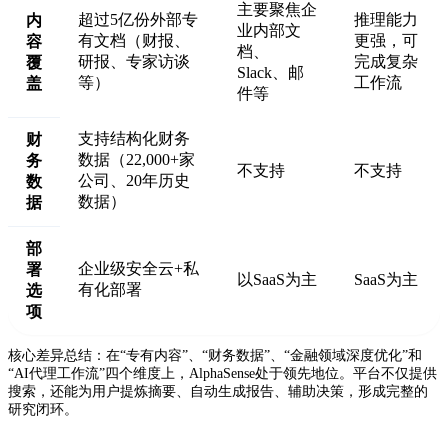
主要聚焦企
超过5亿份外部专
推理能力
内
业内部文
有文档（财报、
更强，可
容
档、
研报、专家访谈
完成复杂
覆
Slack、邮
等）
工作流
盖
件等
支持结构化财务
财
数据（22,000+家
务
不支持
不支持
公司、20年历史
数
数据）
据
部
企业级安全云+私
署
以SaaS为主
SaaS为主
有化部署
选
项
核心差异总结：在“专有内容”、“财务数据”、“金融领域深度优化”和
“AI代理工作流”四个维度上，AlphaSense处于领先地位。平台不仅提供
搜索，还能为用户提炼摘要、自动生成报告、辅助决策，形成完整的
研究闭环。